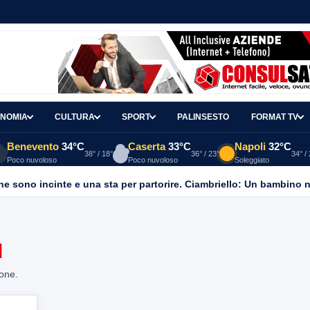
NOMIA
CULTURA
SPORT
PALINSESTO
FORMAT TV
Benevento
34°C
Caserta
33°C
Napoli
32°C
38° / 18°
36° / 23°
34° /
Poco nuvoloso
Poco nuvoloso
Soleggiato
I
ione.