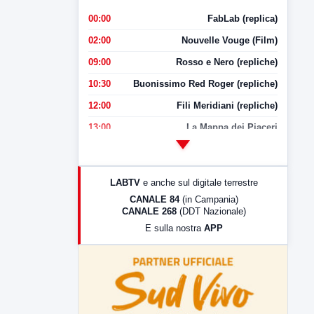
00:00
FabLab (replica)
02:00
Nouvelle Vouge (Film)
09:00
Rosso e Nero (repliche)
10:30
Buonissimo Red Roger (repliche)
12:00
Fili Meridiani (repliche)
13:00
La Mappa dei Piaceri
14:00
LabNews
17:00
LabNews (replica)
LABTV
e anche sul digitale terrestre
18:30
Di Faccia e di Profilo (repliche)
CANALE 84
(in Campania)
CANALE 268
(DDT Nazionale)
19:30
LabNews (Diretta)
E sulla nostra
APP
21:00
Free Sport
23:00
LabNews (replica)