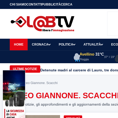
CHI SIAMO
CONTATTI
PUBBLICITÀ
CERCA
HOME
CRONACA
POLITICA
ATTUALITÀ
ECO
Avellino
31°C
37° / 19°
Pioggia
ULTIME NOTIZIE
Home
> Liceo Giannone. Scacchi
LICEO GIANNONE. SCACCH
Tutte le notizie, gli approfondimenti e gli aggiornamenti della sez