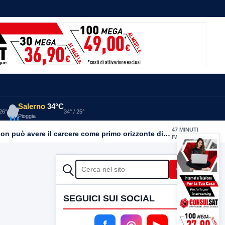
Salerno
34°C
 26°
34° / 25°
Pioggia
47 MINUTI
Detenute madri al carcere di Lauro, tre donne sono incinte e una sta per partorire. Ciambriello: Un bambino non può avere il carcere come primo orizzonte di vita
FA
CERCA
Cerca
SEGUICI SUI SOCIAL
f
◎
▶