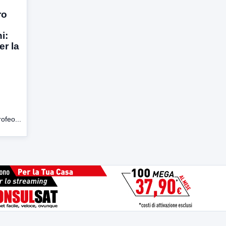
ro
i:
er la
ofeo...