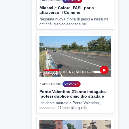
7 AGOSTO 2026
ATTUALITÀ
Miasmi e Calore, l'ASL parla
attraverso il Comune
Nessuna nuova moria di pesci e nessuna
criticità igienico-sanitaria nel...
▶
7 AGOSTO 2026
CRONACA
Ponte Valentino,21enne indagato:
ipotesi duplice omicidio stradale
Incidente mortale a Ponte Valentino,
indagato il 21enne alla guida...