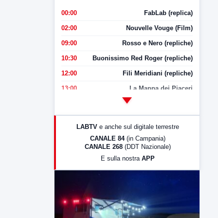
00:00
FabLab (replica)
02:00
Nouvelle Vouge (Film)
09:00
Rosso e Nero (repliche)
10:30
Buonissimo Red Roger (repliche)
12:00
Fili Meridiani (repliche)
13:00
La Mappa dei Piaceri
14:00
LabNews
17:00
LabNews (replica)
LABTV
e anche sul digitale terrestre
18:30
Di Faccia e di Profilo (repliche)
CANALE 84
(in Campania)
CANALE 268
(DDT Nazionale)
19:30
LabNews (Diretta)
E sulla nostra
APP
21:00
Free Sport
23:00
LabNews (replica)