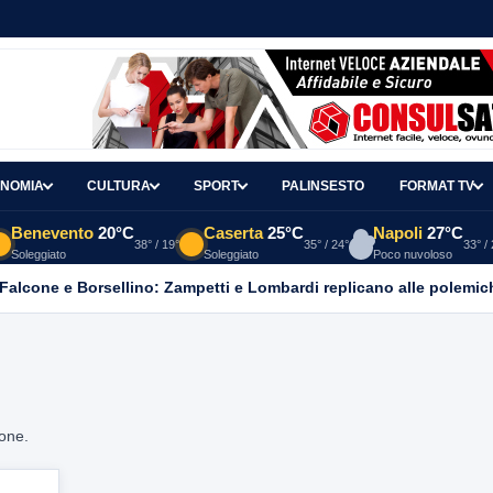
NOMIA
CULTURA
SPORT
PALINSESTO
FORMAT TV
Benevento
20°C
Caserta
25°C
Napoli
27°C
38° / 19°
35° / 24°
33° /
Soleggiato
Soleggiato
Poco nuvoloso
 Falcone e Borsellino: Zampetti e Lombardi replicano alle polemic
ione.