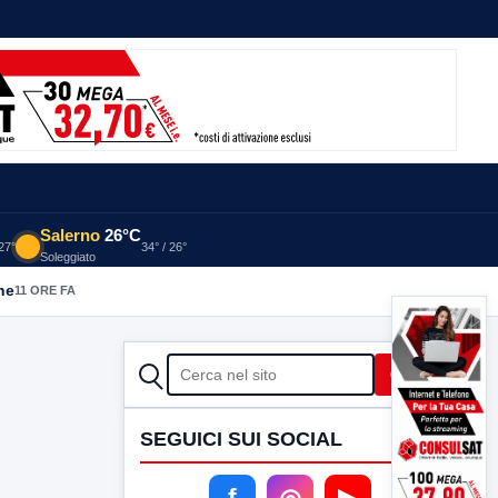
Salerno
26°C
 27°
34° / 26°
Soleggiato
he
11 ORE FA
CERCA
Cerca
SEGUICI SUI SOCIAL
f
◎
▶