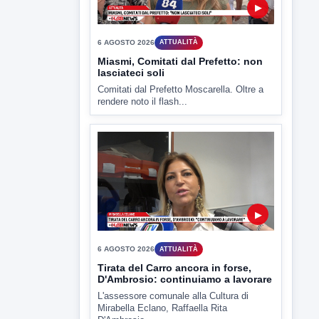
Miasmi, Comitati dal Prefetto: non
lasciateci soli
Comitati dal Prefetto Moscarella. Oltre a
rendere noto il flash...
▶
6 AGOSTO 2026
ATTUALITÀ
Tirata del Carro ancora in forse,
D'Ambrosio: continuiamo a lavorare
L'assessore comunale alla Cultura di
Mirabella Eclano, Raffaella Rita
D'Ambrosio,...