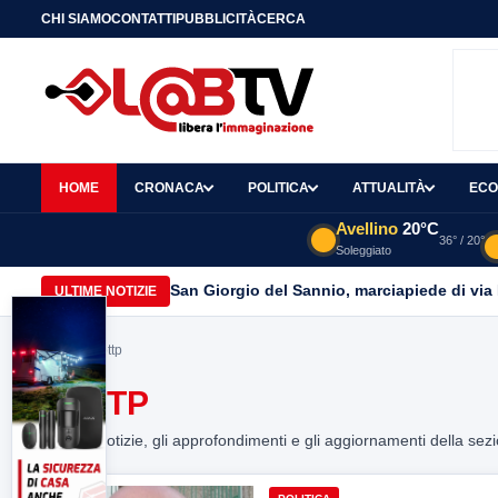
CHI SIAMO
CONTATTI
PUBBLICITÀ
CERCA
HOME
CRONACA
POLITICA
ATTUALITÀ
ECO
Avellino
20°C
36° / 20°
Soleggiato
San Giorgio del Sannio, marciapiede di via
ULTIME NOTIZIE
Home
> Lottp
LOTTP
Tutte le notizie, gli approfondimenti e gli aggiornamenti della sez