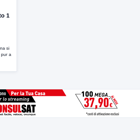
to 1
na si
 pur a