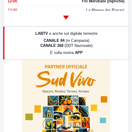
12:00
Fili Meridiani (repliche)
13:00
La Mappa dei Piaceri
14:00
LabNews
17:00
LabNews (replica)
LABTV
e anche sul digitale terrestre
18:30
Di Faccia e di Profilo (repliche)
CANALE 84
(in Campania)
CANALE 268
(DDT Nazionale)
19:30
LabNews (Diretta)
E sulla nostra
APP
21:00
Free Sport
23:00
LabNews (replica)