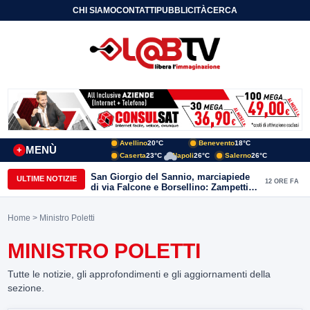
CHI SIAMO
CONTATTI
PUBBLICITÀ
CERCA
Avellino
20°C
Benevento
18°C
MENÙ
+
Caserta
23°C
Napoli
26°C
Salerno
26°C
San Giorgio del Sannio, marciapiede
ULTIME NOTIZIE
12 ORE FA
di via Falcone e Borsellino: Zampetti e
Lombardi replicano alle polemiche
Home
> Ministro Poletti
MINISTRO POLETTI
Tutte le notizie, gli approfondimenti e gli aggiornamenti della
sezione.