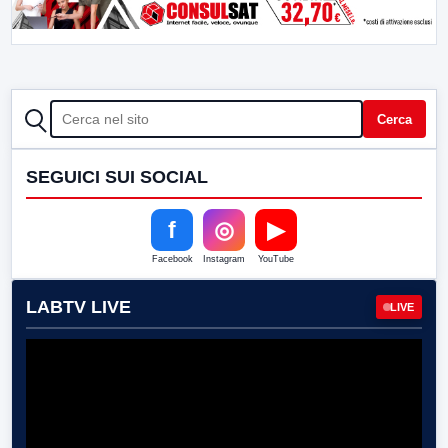
CERCA
Cerca
SEGUICI SUI SOCIAL
f
◎
▶
Facebook
Instagram
YouTube
LABTV LIVE
LIVE