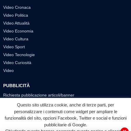
Video Cronaca
Video Politica
Video Attualità
Video Economia
Video Cultura
Video Sport
Video Tecnologie
Video Curiosità
Video
PUBBLICITÀ
Richiesta pubblicazione articoli/banner
Questo sito utilizza cookie, anche di terze parti, per
SEGUICI SUI SOCIAL
personalizzare i contenuti come widget per ampliare le
funzionalità del sito, opzioni Facebook, Twitter e social e funzioni
f
◎
▶
pubblicitarie di Google.
Facebook
Instagram
YouTube