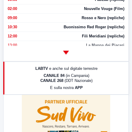
02:00
Nouvelle Vouge (Film)
09:00
Rosso e Nero (repliche)
10:30
Buonissimo Red Roger (repliche)
12:00
Fili Meridiani (repliche)
13:00
La Mappa dei Piaceri
14:00
LabNews
17:00
LabNews (replica)
LABTV
e anche sul digitale terrestre
18:30
Di Faccia e di Profilo (repliche)
CANALE 84
(in Campania)
CANALE 268
(DDT Nazionale)
19:30
LabNews (Diretta)
E sulla nostra
APP
21:00
Free Sport
23:00
LabNews (replica)