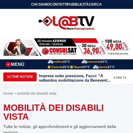
CHI SIAMO
CONTATTI
PUBBLICITÀ
CERCA
Avellino
22°C
Benevento
23°C
MENÙ
+
Caserta
26°C
Napoli
27°C
Salerno
27°C
Imprese sotto pressione, Fucci: “A
ULTIME NOTIZIE
8 ORE FA
settembre mobilitazione da Benevento
e Avellino”
Home
> mobilità dei disabili vista
MOBILITÀ DEI DISABILI
VISTA
Tutte le notizie, gli approfondimenti e gli aggiornamenti della
sezione.