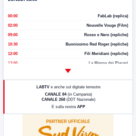
00:00
FabLab (replica)
02:00
Nouvelle Vouge (Film)
09:00
Rosso e Nero (repliche)
10:30
Buonissimo Red Roger (repliche)
12:00
Fili Meridiani (repliche)
13:00
La Mappa dei Piaceri
14:00
LabNews
17:00
LabNews (replica)
LABTV
e anche sul digitale terrestre
18:30
Di Faccia e di Profilo (repliche)
CANALE 84
(in Campania)
CANALE 268
(DDT Nazionale)
19:30
LabNews (Diretta)
E sulla nostra
APP
21:00
Free Sport
23:00
LabNews (replica)