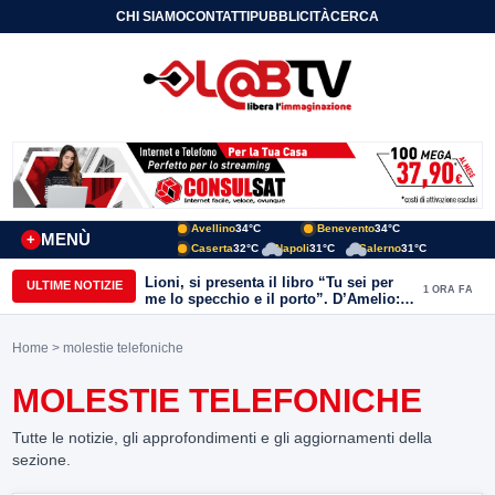
CHI SIAMO
CONTATTI
PUBBLICITÀ
CERCA
Avellino
34°C
Benevento
34°C
MENÙ
+
Caserta
32°C
Napoli
31°C
Salerno
31°C
Lioni, si presenta il libro “Tu sei per
ULTIME NOTIZIE
1 ORA FA
me lo specchio e il porto”. D’Amelio:
“Gettiamo un seme d’impegno futuro
per tante e tanti”
Home
> molestie telefoniche
MOLESTIE TELEFONICHE
Tutte le notizie, gli approfondimenti e gli aggiornamenti della
sezione.