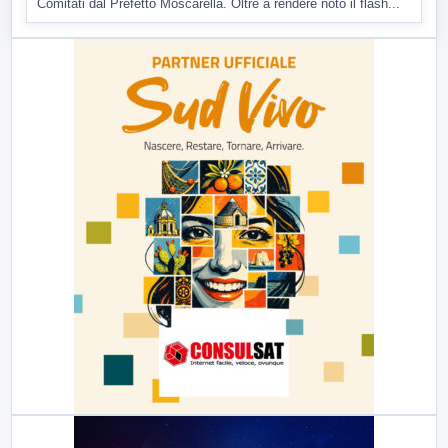
Comitati dal Prefetto Moscarella. Oltre a rendere noto il flash...