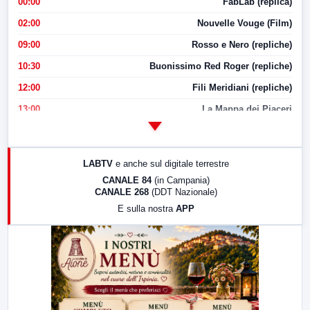
00:00
FabLab (replica)
02:00
Nouvelle Vouge (Film)
09:00
Rosso e Nero (repliche)
10:30
Buonissimo Red Roger (repliche)
12:00
Fili Meridiani (repliche)
13:00
La Mappa dei Piaceri
14:00
LabNews
17:00
LabNews (replica)
LABTV
e anche sul digitale terrestre
18:30
Di Faccia e di Profilo (repliche)
CANALE 84
(in Campania)
CANALE 268
(DDT Nazionale)
19:30
LabNews (Diretta)
E sulla nostra
APP
21:00
Free Sport
23:00
LabNews (replica)