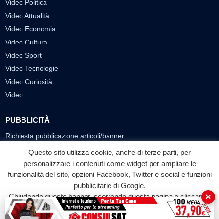
Video Politica
Video Attualità
Video Economia
Video Cultura
Video Sport
Video Tecnologie
Video Curiosità
Video
PUBBLICITÀ
Richiesta pubblicazione articoli/banner
Questo sito utilizza cookie, anche di terze parti, per
SEGUICI SUI SOCIAL
personalizzare i contenuti come widget per ampliare le
funzionalità del sito, opzioni Facebook, Twitter e social e funzioni
f
◎
▶
pubblicitarie di Google.
Facebook
Instagram
YouTube
×
Chiudendo questo banner, scorrendo questa pagina o cliccando
su qualunque suo elemento acconsenti all'uso dei cookie.