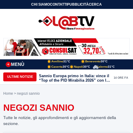
CHI SIAMO
CONTATTI
PUBBLICITÀ
CERCA
Avellino
31°C
Benevento
30°C
MENÙ
+
Caserta
30°C
Napoli
30°C
Salerno
31°C
Sannio Europa primo in Italia: vince il
ULTIME NOTIZIE
14 ORE FA
“Top of the PID Mirabilia 2026” con la
realtà virtuale nei musei del Sannio
Home
> negozi sannio
NEGOZI SANNIO
Tutte le notizie, gli approfondimenti e gli aggiornamenti della
sezione.