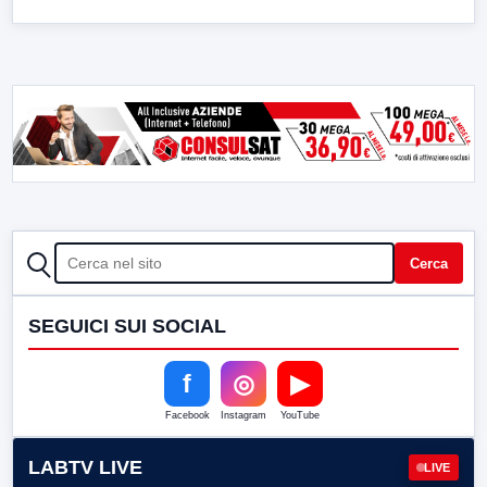
CERCA
Cerca
SEGUICI SUI SOCIAL
f
◎
▶
Facebook
Instagram
YouTube
LABTV LIVE
LIVE