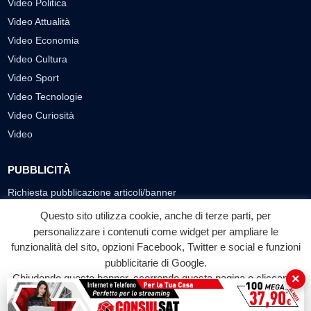
Video Politica
Video Attualità
Video Economia
Video Cultura
Video Sport
Video Tecnologie
Video Curiosità
Video
PUBBLICITÀ
Richiesta pubblicazione articoli/banner
Questo sito utilizza cookie, anche di terze parti, per
SEGUICI SUI SOCIAL
personalizzare i contenuti come widget per ampliare le
funzionalità del sito, opzioni Facebook, Twitter e social e funzioni
f
◎
▶
pubblicitarie di Google.
Facebook
Instagram
YouTube
×
Chiudendo questo banner, scorrendo questa pagina o cliccando
su qualunque suo elemento acconsenti all'uso dei cookie.