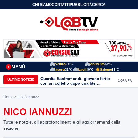
CHI SIAMO
CONTATTI
PUBBLICITÀ
CERCA
Avellino
31°C
Benevento
33°C
MENÙ
+
Caserta
31°C
Napoli
30°C
Salerno
33°C
Guardia Sanframondi, giovane ferito
ULTIME NOTIZIE
1 ORA FA
con un coltello dopo una lite:
individuato il presunto autore
Home
> nico iannuzzi
NICO IANNUZZI
Tutte le notizie, gli approfondimenti e gli aggiornamenti della
sezione.