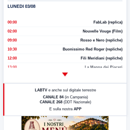
LUNEDI 03/08
00:00
FabLab (replica)
02:00
Nouvelle Vouge (Film)
09:00
Rosso e Nero (repliche)
10:30
Buonissimo Red Roger (repliche)
12:00
Fili Meridiani (repliche)
13:00
La Mappa dei Piaceri
14:00
LabNews
17:00
LabNews (replica)
LABTV
e anche sul digitale terrestre
18:30
Di Faccia e di Profilo (repliche)
CANALE 84
(in Campania)
CANALE 268
(DDT Nazionale)
19:30
LabNews (Diretta)
E sulla nostra
APP
21:00
Free Sport
23:00
LabNews (replica)