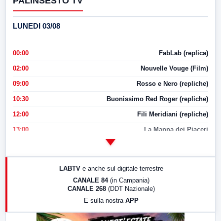
PALINSESTO TV
LUNEDI 03/08
00:00
FabLab (replica)
02:00
Nouvelle Vouge (Film)
09:00
Rosso e Nero (repliche)
10:30
Buonissimo Red Roger (repliche)
12:00
Fili Meridiani (repliche)
13:00
La Mappa dei Piaceri
14:00
LabNews
17:00
LabNews (replica)
LABTV
e anche sul digitale terrestre
18:30
Di Faccia e di Profilo (repliche)
CANALE 84
(in Campania)
CANALE 268
(DDT Nazionale)
19:30
LabNews (Diretta)
E sulla nostra
APP
21:00
Free Sport