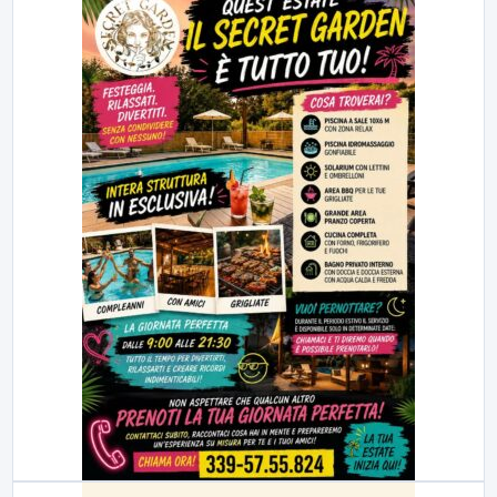
23:00
LabNews (replica)