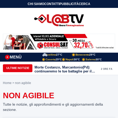
CHI SIAMO
CONTATTI
PUBBLICITÀ
CERCA
Avellino
27°C
Benevento
29°C
MENÙ
+
Caserta
29°C
Napoli
30°C
Salerno
30°C
Morte Costanzo, Marcantonio(Pd):
ULTIME NOTIZIE
2 ORE FA
continueremo le tue battaglie per il
Sannio
Home
> non agibile
NON AGIBILE
Tutte le notizie, gli approfondimenti e gli aggiornamenti della
sezione.