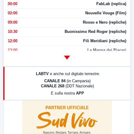
00:00
FabLab (replica)
02:00
Nouvelle Vouge (Film)
09:00
Rosso e Nero (repliche)
10:30
Buonissimo Red Roger (repliche)
12:00
Fili Meridiani (repliche)
13:00
La Mappa dei Piaceri
14:00
LabNews
17:00
LabNews (replica)
LABTV
e anche sul digitale terrestre
18:30
Di Faccia e di Profilo (repliche)
CANALE 84
(in Campania)
CANALE 268
(DDT Nazionale)
19:30
LabNews (Diretta)
E sulla nostra
APP
21:00
Free Sport
23:00
LabNews (replica)