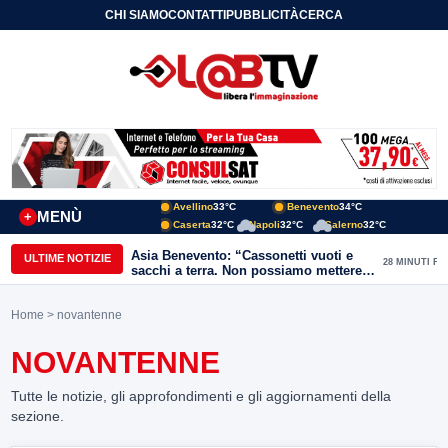
CHI SIAMO
CONTATTI
PUBBLICITÀ
CERCA
Avellino
33°C
Benevento
34°C
MENÙ
+
Caserta
32°C
Napoli
32°C
Salerno
32°C
Asia Benevento: “Cassonetti vuoti e
ULTIME NOTIZIE
28 MINUTI FA
sacchi a terra. Non possiamo mettere
una toppa alla mancanza di rispetto”
Home
> novantenne
NOVANTENNE
Tutte le notizie, gli approfondimenti e gli aggiornamenti della
sezione.