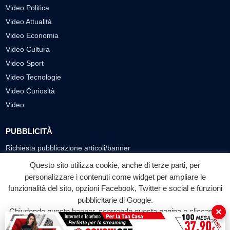
Video Politica
Video Attualità
Video Economia
Video Cultura
Video Sport
Video Tecnologie
Video Curiosità
Video
PUBBLICITÀ
Richiesta pubblicazione articoli/banner
Questo sito utilizza cookie, anche di terze parti, per
SEGUICI SUI SOCIAL
personalizzare i contenuti come widget per ampliare le
funzionalità del sito, opzioni Facebook, Twitter e social e funzioni
f
◎
▶
pubblicitarie di Google.
Facebook
Instagram
YouTube
×
Chiudendo questo banner, scorrendo questa pagina o cliccando
su qualunque suo elemento acconsenti all'uso dei cookie.