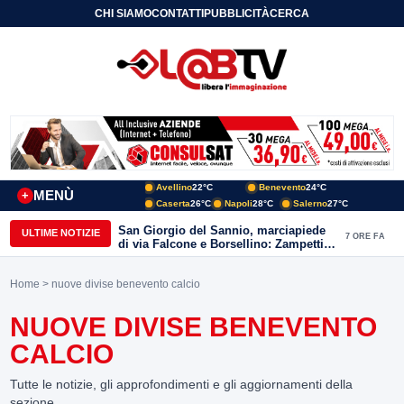
CHI SIAMO
CONTATTI
PUBBLICITÀ
CERCA
Avellino
22°C
Benevento
24°C
MENÙ
+
Caserta
26°C
Napoli
28°C
Salerno
27°C
San Giorgio del Sannio, marciapiede
ULTIME NOTIZIE
7 ORE FA
di via Falcone e Borsellino: Zampetti e
Lombardi replicano alle polemiche
Home
> nuove divise benevento calcio
NUOVE DIVISE BENEVENTO
CALCIO
Tutte le notizie, gli approfondimenti e gli aggiornamenti della
sezione.