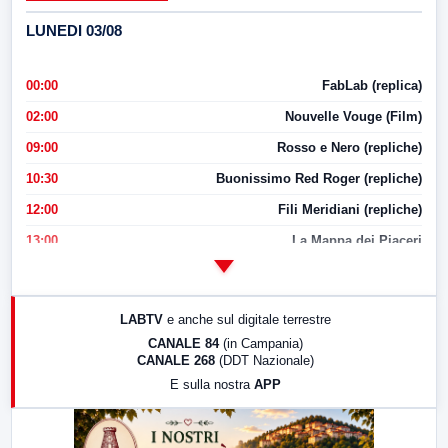
LUNEDI 03/08
00:00
FabLab (replica)
02:00
Nouvelle Vouge (Film)
09:00
Rosso e Nero (repliche)
10:30
Buonissimo Red Roger (repliche)
12:00
Fili Meridiani (repliche)
13:00
La Mappa dei Piaceri
14:00
LabNews
17:00
LabNews (replica)
LABTV
e anche sul digitale terrestre
18:30
Di Faccia e di Profilo (repliche)
CANALE 84
(in Campania)
CANALE 268
(DDT Nazionale)
19:30
LabNews (Diretta)
E sulla nostra
APP
21:00
Free Sport
23:00
LabNews (replica)