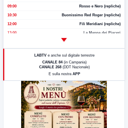
09:00
Rosso e Nero (repliche)
10:30
Buonissimo Red Roger (repliche)
12:00
Fili Meridiani (repliche)
13:00
La Mappa dei Piaceri
14:00
LabNews
17:00
LabNews (replica)
LABTV
e anche sul digitale terrestre
18:30
Di Faccia e di Profilo (repliche)
CANALE 84
(in Campania)
CANALE 268
(DDT Nazionale)
19:30
LabNews (Diretta)
E sulla nostra
APP
21:00
Free Sport
23:00
LabNews (replica)