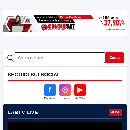
CERCA
Cerca
SEGUICI SUI SOCIAL
f
◎
▶
Facebook
Instagram
YouTube
LABTV LIVE
LIVE