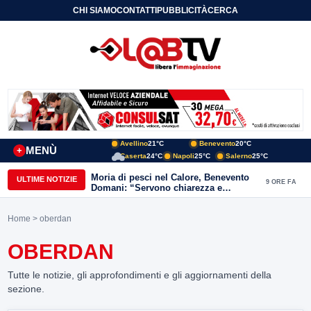
CHI SIAMO
CONTATTI
PUBBLICITÀ
CERCA
Avellino
21°C
Benevento
20°C
MENÙ
+
Caserta
24°C
Napoli
25°C
Salerno
25°C
Moria di pesci nel Calore, Benevento
ULTIME NOTIZIE
9 ORE FA
Domani: “Servono chiarezza e
approfondimenti sulla gestione
ambientale”
Home
> oberdan
OBERDAN
Tutte le notizie, gli approfondimenti e gli aggiornamenti della
sezione.