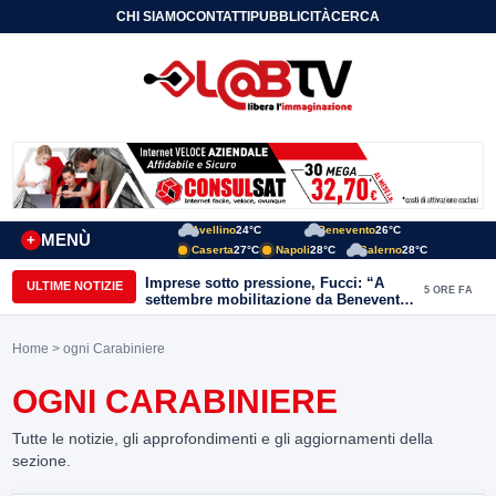
CHI SIAMO
CONTATTI
PUBBLICITÀ
CERCA
Avellino
24°C
Benevento
26°C
MENÙ
+
Caserta
27°C
Napoli
28°C
Salerno
28°C
Imprese sotto pressione, Fucci: “A
ULTIME NOTIZIE
5 ORE FA
settembre mobilitazione da Benevento
e Avellino”
Home
> ogni Carabiniere
OGNI CARABINIERE
Tutte le notizie, gli approfondimenti e gli aggiornamenti della
sezione.