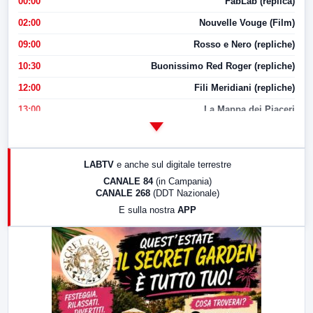
00:00
FabLab (replica)
02:00
Nouvelle Vouge (Film)
09:00
Rosso e Nero (repliche)
10:30
Buonissimo Red Roger (repliche)
12:00
Fili Meridiani (repliche)
13:00
La Mappa dei Piaceri
14:00
LabNews
17:00
LabNews (replica)
LABTV
e anche sul digitale terrestre
18:30
Di Faccia e di Profilo (repliche)
CANALE 84
(in Campania)
CANALE 268
(DDT Nazionale)
19:30
LabNews (Diretta)
E sulla nostra
APP
21:00
Free Sport
23:00
LabNews (replica)