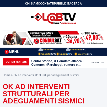
CHI SIAMO
CONTATTI
PUBBLICITÀ
CERCA
Avellino
36°C
Benevento
39°C
MENÙ
+
Caserta
36°C
Napoli
34°C
Salerno
34°C
Centro storico, il Comitato attacca il
ULTIME NOTIZIE
45 MINUTI FA
Comune: «Parcheggi, rumore e
degrado, servono risposte immediate»
Home
> Ok ad interventi strutturali per adeguamenti sismici
OK AD INTERVENTI
STRUTTURALI PER
ADEGUAMENTI SISMICI