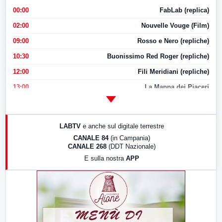
00:00
FabLab (replica)
02:00
Nouvelle Vouge (Film)
09:00
Rosso e Nero (repliche)
10:30
Buonissimo Red Roger (repliche)
12:00
Fili Meridiani (repliche)
13:00
La Mappa dei Piaceri
14:00
LabNews
17:00
LabNews (replica)
LABTV
e anche sul digitale terrestre
18:30
Di Faccia e di Profilo (repliche)
CANALE 84
(in Campania)
CANALE 268
(DDT Nazionale)
19:30
LabNews (Diretta)
E sulla nostra
APP
21:00
Free Sport
23:00
LabNews (replica)