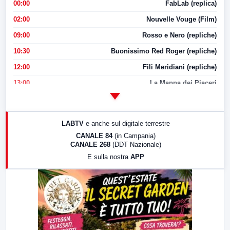
00:00
FabLab (replica)
02:00
Nouvelle Vouge (Film)
09:00
Rosso e Nero (repliche)
10:30
Buonissimo Red Roger (repliche)
12:00
Fili Meridiani (repliche)
13:00
La Mappa dei Piaceri
14:00
LabNews
17:00
LabNews (replica)
LABTV
e anche sul digitale terrestre
18:30
Di Faccia e di Profilo (repliche)
CANALE 84
(in Campania)
CANALE 268
(DDT Nazionale)
19:30
LabNews (Diretta)
E sulla nostra
APP
21:00
Free Sport
23:00
LabNews (replica)