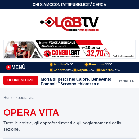
CHI SIAMO
CONTATTI
PUBBLICITÀ
CERCA
Avellino
24°C
Benevento
22°C
MENÙ
+
Caserta
25°C
Napoli
26°C
Salerno
27°C
Moria di pesci nel Calore, Benevento
ULTIME NOTIZIE
12 ORE FA
Domani: “Servono chiarezza e
approfondimenti sulla gestione
ambientale”
Home
> opera vita
OPERA VITA
Tutte le notizie, gli approfondimenti e gli aggiornamenti della
sezione.