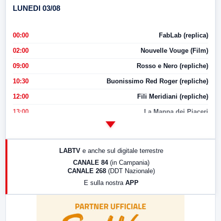
LUNEDI 03/08
00:00
FabLab (replica)
02:00
Nouvelle Vouge (Film)
09:00
Rosso e Nero (repliche)
10:30
Buonissimo Red Roger (repliche)
12:00
Fili Meridiani (repliche)
13:00
La Mappa dei Piaceri
14:00
LabNews
17:00
LabNews (replica)
LABTV
e anche sul digitale terrestre
18:30
Di Faccia e di Profilo (repliche)
CANALE 84
(in Campania)
CANALE 268
(DDT Nazionale)
19:30
LabNews (Diretta)
E sulla nostra
APP
21:00
Free Sport
23:00
LabNews (replica)