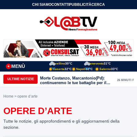
CHI SIAMO
CONTATTI
PUBBLICITÀ
CERCA
Avellino
30°C
Benevento
31°C
MENÙ
+
Caserta
32°C
Napoli
32°C
Salerno
33°C
Morte Costanzo, Marcantonio(Pd):
ULTIME NOTIZIE
26 MINUTI FA
continueremo le tue battaglie per il
Sannio
Home
> opere d’arte
OPERE D’ARTE
Tutte le notizie, gli approfondimenti e gli aggiornamenti della
sezione.