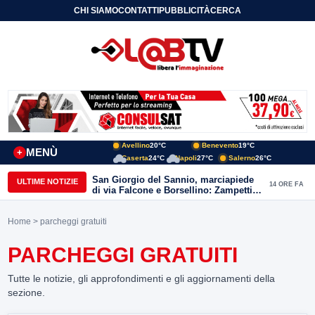
CHI SIAMO
CONTATTI
PUBBLICITÀ
CERCA
Avellino
20°C
Benevento
19°C
MENÙ
+
Caserta
24°C
Napoli
27°C
Salerno
26°C
San Giorgio del Sannio, marciapiede
ULTIME NOTIZIE
14 ORE FA
di via Falcone e Borsellino: Zampetti e
Lombardi replicano alle polemiche
Home
> parcheggi gratuiti
PARCHEGGI GRATUITI
Tutte le notizie, gli approfondimenti e gli aggiornamenti della
sezione.