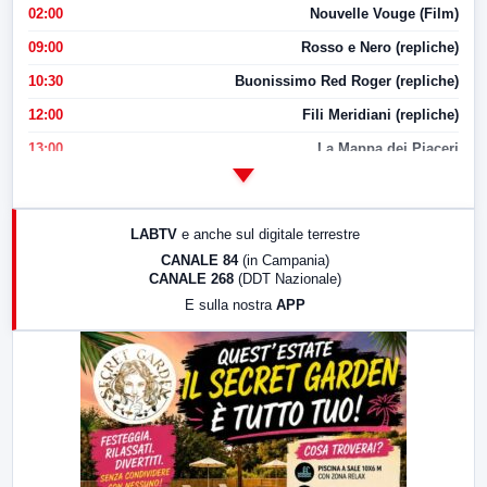
02:00
Nouvelle Vouge (Film)
09:00
Rosso e Nero (repliche)
10:30
Buonissimo Red Roger (repliche)
12:00
Fili Meridiani (repliche)
13:00
La Mappa dei Piaceri
14:00
LabNews
17:00
LabNews (replica)
LABTV
e anche sul digitale terrestre
18:30
Di Faccia e di Profilo (repliche)
CANALE 84
(in Campania)
CANALE 268
(DDT Nazionale)
19:30
LabNews (Diretta)
E sulla nostra
APP
21:00
Free Sport
23:00
LabNews (replica)