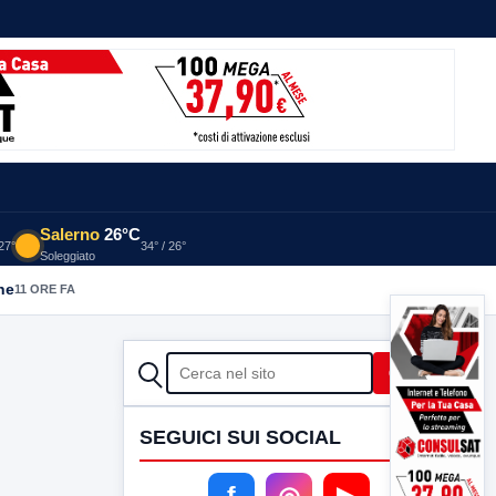
Salerno
26°C
 27°
34° / 26°
Soleggiato
he
11 ORE FA
CERCA
Cerca
SEGUICI SUI SOCIAL
f
◎
▶