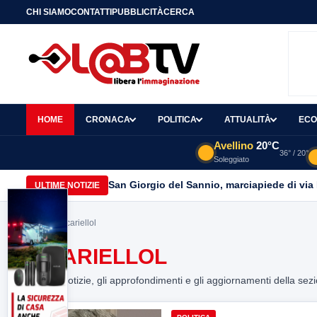
CHI SIAMO
CONTATTI
PUBBLICITÀ
CERCA
HOME
CRONACA
POLITICA
ATTUALITÀ
ECO
Avellino
20°C
36° / 20°
Soleggiato
San Giorgio del Sannio, marciapiede di via
ULTIME NOTIZIE
Home
> picariellol
PICARIELLOL
Tutte le notizie, gli approfondimenti e gli aggiornamenti della sez