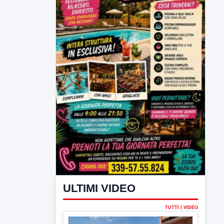
ULTIMI VIDEO
TUTTI I VIDEO
▶
6 AGOSTO 2026
CRONACA
Trovato in casa 42enne in una
pozza di sangue, giallo a viale Italia
Ritrovato senza vita il corpo di un 42enne
in un...