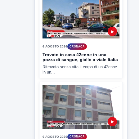
▶
6 AGOSTO 2026
CRONACA
"Sistema Caprio", Procura S.Maria
CV chiede rinvio a giudizio per 54
La Procura della Repubblica di Santa
Capua Vetere chiude le...
▶
6 AGOSTO 2026
ATTUALITÀ