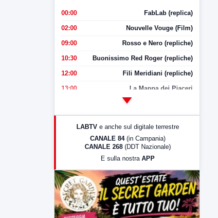
00:00
FabLab (replica)
02:00
Nouvelle Vouge (Film)
09:00
Rosso e Nero (repliche)
10:30
Buonissimo Red Roger (repliche)
12:00
Fili Meridiani (repliche)
13:00
La Mappa dei Piaceri
14:00
LabNews
17:00
LabNews (replica)
LABTV
e anche sul digitale terrestre
18:30
Di Faccia e di Profilo (repliche)
CANALE 84
(in Campania)
CANALE 268
(DDT Nazionale)
19:30
LabNews (Diretta)
E sulla nostra
APP
21:00
Free Sport
23:00
LabNews (replica)