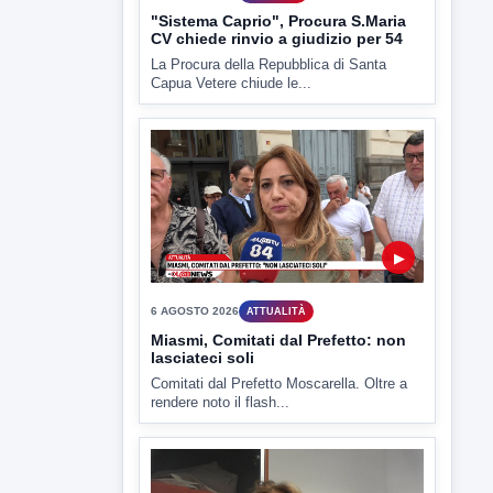
Miasmi, Comitati dal Prefetto: non
lasciateci soli
Comitati dal Prefetto Moscarella. Oltre a
rendere noto il flash...
▶
6 AGOSTO 2026
ATTUALITÀ
Tirata del Carro ancora in forse,
D'Ambrosio: continuiamo a lavorare
L'assessore comunale alla Cultura di
Mirabella Eclano, Raffaella Rita
D'Ambrosio,...