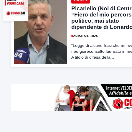
POLITICA
Picariello (Noi di Centr
“Fiero del mio percor
politico, mai stato
dipendente di Lonard
25 MARZO 2024
“Leggo di alcune frasi che mi riv
neo giureconsulto laureato in me
A titolo di difesa della...