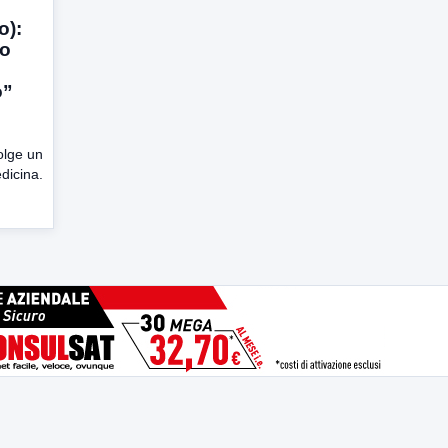
o):
so
o”
olge un
dicina.