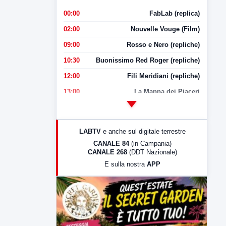
00:00
FabLab (replica)
02:00
Nouvelle Vouge (Film)
09:00
Rosso e Nero (repliche)
10:30
Buonissimo Red Roger (repliche)
12:00
Fili Meridiani (repliche)
13:00
La Mappa dei Piaceri
14:00
LabNews
17:00
LabNews (replica)
LABTV
e anche sul digitale terrestre
18:30
Di Faccia e di Profilo (repliche)
CANALE 84
(in Campania)
CANALE 268
(DDT Nazionale)
19:30
LabNews (Diretta)
E sulla nostra
APP
21:00
Free Sport
23:00
LabNews (replica)