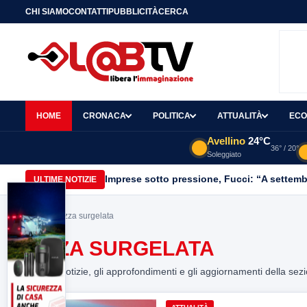
CHI SIAMO
CONTATTI
PUBBLICITÀ
CERCA
HOME
CRONACA
POLITICA
ATTUALITÀ
ECO
Avellino
24°C
36° / 20°
Soleggiato
Imprese sotto pressione, Fucci: “A settemb
ULTIME NOTIZIE
Home
> pizza surgelata
PIZZA SURGELATA
Tutte le notizie, gli approfondimenti e gli aggiornamenti della sez