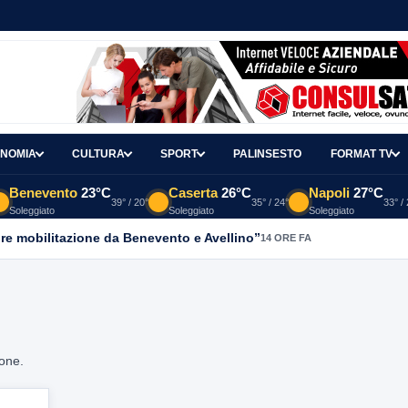
NOMIA
CULTURA
SPORT
PALINSESTO
FORMAT TV
Benevento
23°C
Caserta
26°C
Napoli
27°C
39° / 20°
35° / 24°
33° /
Soleggiato
Soleggiato
Soleggiato
re mobilitazione da Benevento e Avellino”
14 ORE FA
ione.