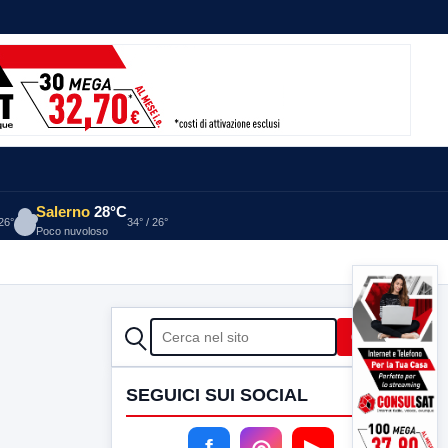
Salerno
28°C
 26°
34° / 26°
Poco nuvoloso
CERCA
Cerca
SEGUICI SUI SOCIAL
f
◎
▶