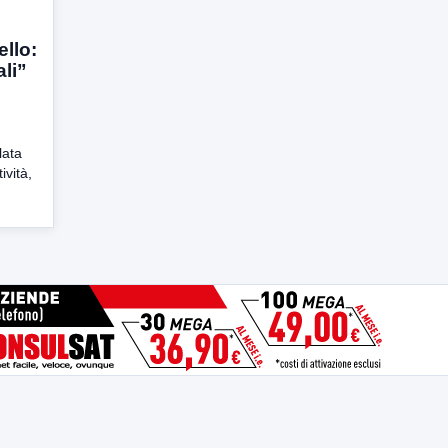
ello:
ali”
lata
ività,