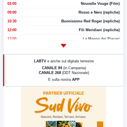
02:00
Nouvelle Vouge (Film)
09:00
Rosso e Nero (repliche)
10:30
Buonissimo Red Roger (repliche)
12:00
Fili Meridiani (repliche)
13:00
La Mappa dei Piaceri
14:00
LabNews
17:00
LabNews (replica)
LABTV
e anche sul digitale terrestre
18:30
Di Faccia e di Profilo (repliche)
CANALE 84
(in Campania)
CANALE 268
(DDT Nazionale)
19:30
LabNews (Diretta)
E sulla nostra
APP
21:00
Free Sport
23:00
LabNews (replica)