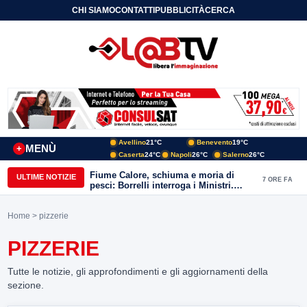
CHI SIAMO
CONTATTI
PUBBLICITÀ
CERCA
Avellino
21°C
Benevento
19°C
MENÙ
+
Caserta
24°C
Napoli
26°C
Salerno
26°C
Fiume Calore, schiuma e moria di
ULTIME NOTIZIE
7 ORE FA
pesci: Borrelli interroga i Ministri.
“Benevento paga l’assenza del
depuratore
Home
> pizzerie
PIZZERIE
Tutte le notizie, gli approfondimenti e gli aggiornamenti della
sezione.