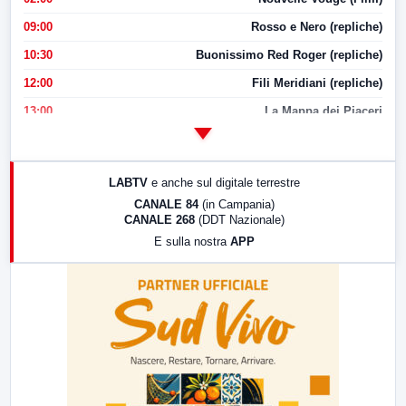
09:00
Rosso e Nero (repliche)
10:30
Buonissimo Red Roger (repliche)
12:00
Fili Meridiani (repliche)
13:00
La Mappa dei Piaceri
14:00
LabNews
17:00
LabNews (replica)
LABTV
e anche sul digitale terrestre
18:30
Di Faccia e di Profilo (repliche)
CANALE 84
(in Campania)
CANALE 268
(DDT Nazionale)
19:30
LabNews (Diretta)
E sulla nostra
APP
21:00
Free Sport
23:00
LabNews (replica)