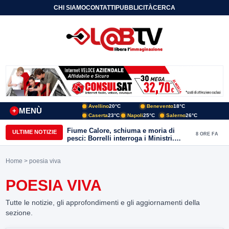
CHI SIAMO
CONTATTI
PUBBLICITÀ
CERCA
Avellino
20°C
Benevento
18°C
MENÙ
+
Caserta
23°C
Napoli
25°C
Salerno
26°C
Fiume Calore, schiuma e moria di
ULTIME NOTIZIE
8 ORE FA
pesci: Borrelli interroga i Ministri.
“Benevento paga l’assenza del
depuratore
Home
> poesia viva
POESIA VIVA
Tutte le notizie, gli approfondimenti e gli aggiornamenti della
sezione.