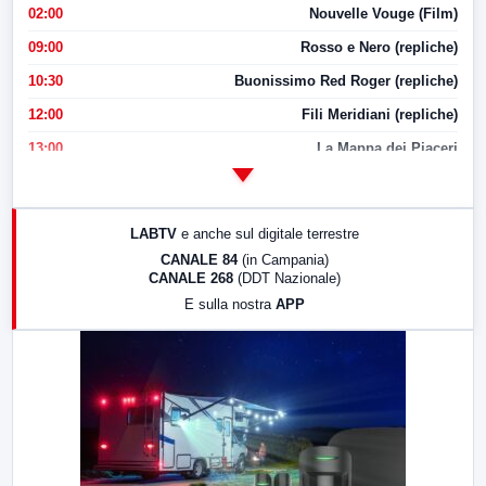
02:00
Nouvelle Vouge (Film)
09:00
Rosso e Nero (repliche)
10:30
Buonissimo Red Roger (repliche)
12:00
Fili Meridiani (repliche)
13:00
La Mappa dei Piaceri
14:00
LabNews
17:00
LabNews (replica)
LABTV
e anche sul digitale terrestre
18:30
Di Faccia e di Profilo (repliche)
CANALE 84
(in Campania)
CANALE 268
(DDT Nazionale)
19:30
LabNews (Diretta)
E sulla nostra
APP
21:00
Free Sport
23:00
LabNews (replica)