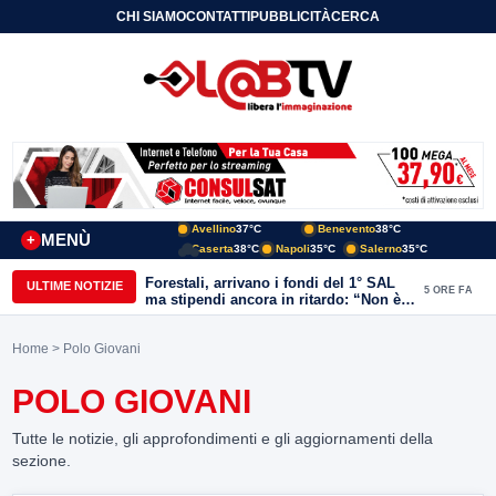
CHI SIAMO
CONTATTI
PUBBLICITÀ
CERCA
Avellino
37°C
Benevento
38°C
MENÙ
+
Caserta
38°C
Napoli
35°C
Salerno
35°C
Forestali, arrivano i fondi del 1° SAL
ULTIME NOTIZIE
5 ORE FA
ma stipendi ancora in ritardo: “Non è
più sostenibile”
Home
> Polo Giovani
POLO GIOVANI
Tutte le notizie, gli approfondimenti e gli aggiornamenti della
sezione.