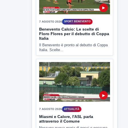
Il Benevento è pronto al debutto di Coppa
Italia. Scelte...
▶
7 AGOSTO 2026
ATTUALITÀ
Miasmi e Calore, l'ASL parla
attraverso il Comune
Nessuna nuova moria di pesci e nessuna
criticità igienico-sanitaria nel...