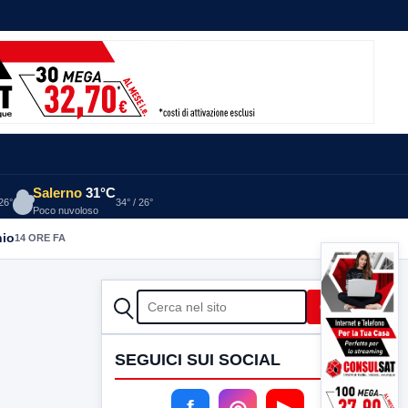
Salerno
31°C
 26°
34° / 26°
Poco nuvoloso
nio
14 ORE FA
CERCA
Cerca
SEGUICI SUI SOCIAL
f
◎
▶