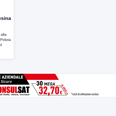
esina
 alla
 Polizia
il