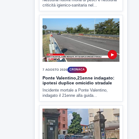
▶
7 AGOSTO 2026
CRONACA
Ponte Valentino,21enne indagato:
ipotesi duplice omicidio stradale
Incidente mortale a Ponte Valentino,
indagato il 21enne alla guida...
▶
7 AGOSTO 2026
CRONACA
Malore o aggressione? Sarà
l'autopsia a chiarire il giallo di Villa
Adriana
Sarà affidato con ogni probabilità all'inizio