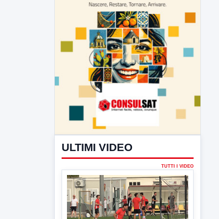
ULTIMI VIDEO
TUTTI I VIDEO
▶
7 AGOSTO 2026
SPORT BENEVENTO
Benevento Calcio: Le scelte di
Floro Flores per il debutto di Coppa
Italia