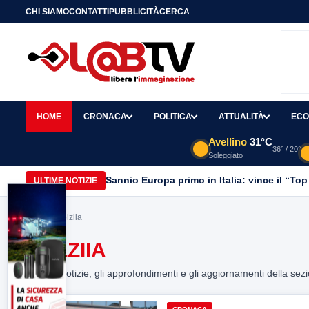
CHI SIAMO
CONTATTI
PUBBLICITÀ
CERCA
HOME
CRONACA
POLITICA
ATTUALITÀ
ECO
Avellino
31°C
36° / 20°
Soleggiato
Sannio Europa primo in Italia: vince il “Top
ULTIME NOTIZIE
Home
> polziia
POLZIIA
Tutte le notizie, gli approfondimenti e gli aggiornamenti della sez