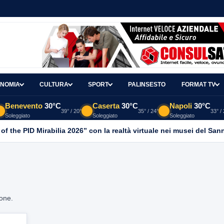
NOMIA
CULTURA
SPORT
PALINSESTO
FORMAT TV
Benevento
30°C
Caserta
30°C
Napoli
30°C
39° / 20°
35° / 24°
33° /
Soleggiato
Soleggiato
Soleggiato
 of the PID Mirabilia 2026” con la realtà virtuale nei musei del San
ione.