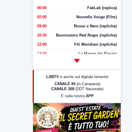
00:00
FabLab (replica)
02:00
Nouvelle Vouge (Film)
09:00
Rosso e Nero (repliche)
10:30
Buonissimo Red Roger (repliche)
12:00
Fili Meridiani (repliche)
13:00
La Mappa dei Piaceri
14:00
LabNews
17:00
LabNews (replica)
LABTV
e anche sul digitale terrestre
18:30
Di Faccia e di Profilo (repliche)
CANALE 84
(in Campania)
CANALE 268
(DDT Nazionale)
19:30
LabNews (Diretta)
E sulla nostra
APP
21:00
Free Sport
23:00
LabNews (replica)