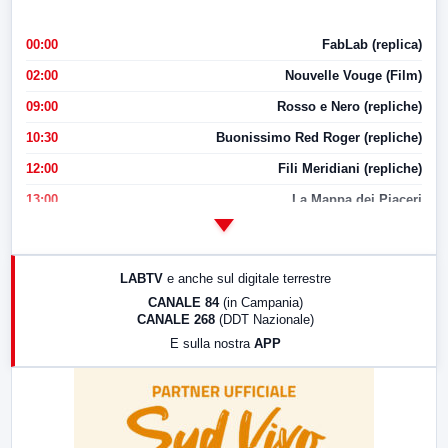
00:00
FabLab (replica)
02:00
Nouvelle Vouge (Film)
09:00
Rosso e Nero (repliche)
10:30
Buonissimo Red Roger (repliche)
12:00
Fili Meridiani (repliche)
13:00
La Mappa dei Piaceri
14:00
LabNews
17:00
LabNews (replica)
LABTV
e anche sul digitale terrestre
18:30
Di Faccia e di Profilo (repliche)
CANALE 84
(in Campania)
CANALE 268
(DDT Nazionale)
19:30
LabNews (Diretta)
E sulla nostra
APP
21:00
Free Sport
23:00
LabNews (replica)