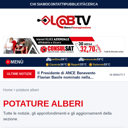
CHI SIAMO
CONTATTI
PUBBLICITÀ
CERCA
Avellino
38°C
Benevento
39°C
MENÙ
+
Caserta
36°C
Napoli
35°C
Salerno
35°C
Il Presidente di ANCE Benevento
ULTIME NOTIZIE
19 MINUTI FA
Flavian Basile nominato nella
Commissione Tecnica
“Internazionalizzazione” di
Home
> potature alberi
Confindustria Nazionale
POTATURE ALBERI
Tutte le notizie, gli approfondimenti e gli aggiornamenti della
sezione.