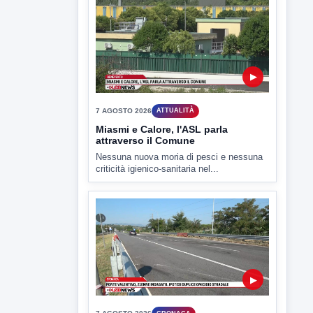
▶
7 AGOSTO 2026
SPORT BENEVENTO
Benevento Calcio: Le scelte di
Floro Flores per il debutto di Coppa
Italia
Il Benevento è pronto al debutto di Coppa
Italia. Scelte...
▶
7 AGOSTO 2026
ATTUALITÀ