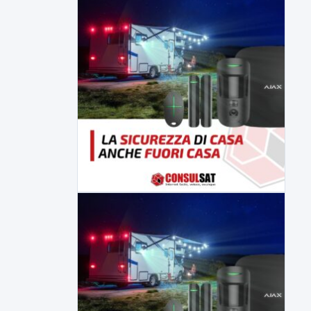
▶
7 AGOSTO 2026
CRONACA
Malore o aggressione? Sarà
l'autopsia a chiarire il giallo di Villa
Adriana
Sarà affidato con ogni probabilità all'inizio
della prossima settimana l'incarico...