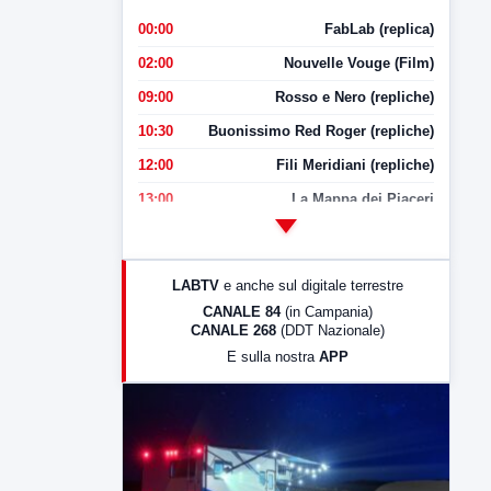
00:00
FabLab (replica)
02:00
Nouvelle Vouge (Film)
09:00
Rosso e Nero (repliche)
10:30
Buonissimo Red Roger (repliche)
12:00
Fili Meridiani (repliche)
13:00
La Mappa dei Piaceri
14:00
LabNews
17:00
LabNews (replica)
LABTV
e anche sul digitale terrestre
18:30
Di Faccia e di Profilo (repliche)
CANALE 84
(in Campania)
CANALE 268
(DDT Nazionale)
19:30
LabNews (Diretta)
E sulla nostra
APP
21:00
Free Sport
23:00
LabNews (replica)