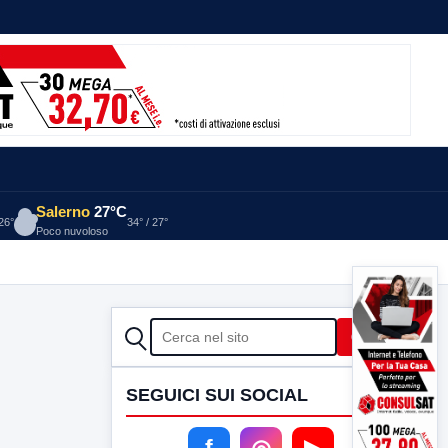
Salerno
27°C
 26°
34° / 27°
Poco nuvoloso
CERCA
Cerca
SEGUICI SUI SOCIAL
f
◎
▶