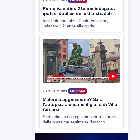
Miasmi e Calore, l'ASL parla
attraverso il Comune
Nessuna nuova moria di pesci e nessuna
criticità igienico-sanitaria nel...
▶
7 AGOSTO 2026
CRONACA
Ponte Valentino,21enne indagato:
ipotesi duplice omicidio stradale
Incidente mortale a Ponte Valentino,
indagato il 21enne alla guida...