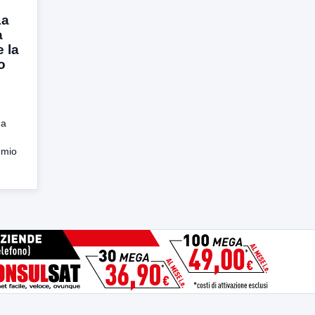
La
a
 la
o
na
emio