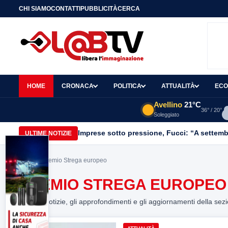
CHI SIAMO
CONTATTI
PUBBLICITÀ
CERCA
HOME
CRONACA
POLITICA
ATTUALITÀ
ECO
Avellino
21°C
36° / 20°
Soleggiato
Imprese sotto pressione, Fucci: “A settemb
ULTIME NOTIZIE
Home
> Premio Strega europeo
PREMIO STREGA EUROPEO
Tutte le notizie, gli approfondimenti e gli aggiornamenti della sez