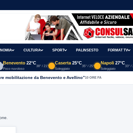
NOMIA
CULTURA
SPORT
PALINSESTO
FORMAT TV
Benevento
22°C
Caserta
25°C
Napoli
27°C
38° / 21°
35° / 25°
33° /
Poco nuvoloso
Soleggiato
Soleggiato
re mobilitazione da Benevento e Avellino”
10 ORE FA
ione.