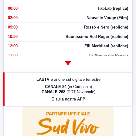
00:00
FabLab (replica)
02:00
Nouvelle Vouge (Film)
09:00
Rosso e Nero (repliche)
10:30
Buonissimo Red Roger (repliche)
12:00
Fili Meridiani (repliche)
13:00
La Mappa dei Piaceri
14:00
LabNews
17:00
LabNews (replica)
LABTV
e anche sul digitale terrestre
18:30
Di Faccia e di Profilo (repliche)
CANALE 84
(in Campania)
CANALE 268
(DDT Nazionale)
19:30
LabNews (Diretta)
E sulla nostra
APP
21:00
Free Sport
23:00
LabNews (replica)