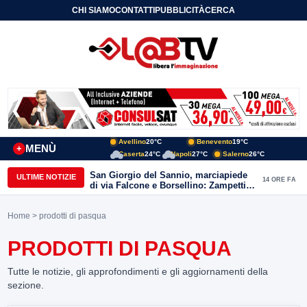
CHI SIAMO
CONTATTI
PUBBLICITÀ
CERCA
Avellino
20°C
Benevento
19°C
MENÙ
+
Caserta
24°C
Napoli
27°C
Salerno
26°C
San Giorgio del Sannio, marciapiede
ULTIME NOTIZIE
14 ORE FA
di via Falcone e Borsellino: Zampetti e
Lombardi replicano alle polemiche
Home
> prodotti di pasqua
PRODOTTI DI PASQUA
Tutte le notizie, gli approfondimenti e gli aggiornamenti della
sezione.