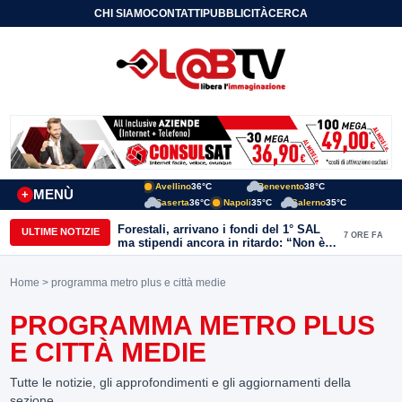
CHI SIAMO
CONTATTI
PUBBLICITÀ
CERCA
Avellino
36°C
Benevento
38°C
MENÙ
+
Caserta
36°C
Napoli
35°C
Salerno
35°C
Forestali, arrivano i fondi del 1° SAL
ULTIME NOTIZIE
7 ORE FA
ma stipendi ancora in ritardo: “Non è
più sostenibile”
Home
> programma metro plus e città medie
PROGRAMMA METRO PLUS
E CITTÀ MEDIE
Tutte le notizie, gli approfondimenti e gli aggiornamenti della
sezione.