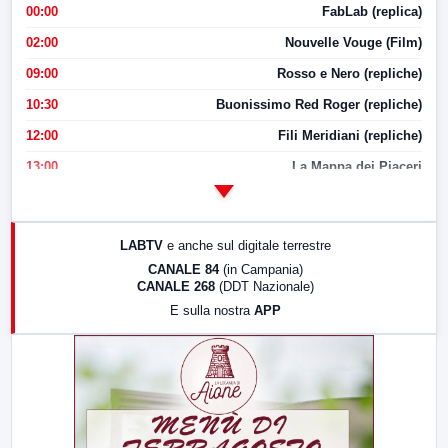
00:00
FabLab (replica)
02:00
Nouvelle Vouge (Film)
09:00
Rosso e Nero (repliche)
10:30
Buonissimo Red Roger (repliche)
12:00
Fili Meridiani (repliche)
13:00
La Mappa dei Piaceri
14:00
LabNews
17:00
LabNews (replica)
LABTV
e anche sul digitale terrestre
18:30
Di Faccia e di Profilo (repliche)
CANALE 84
(in Campania)
CANALE 268
(DDT Nazionale)
19:30
LabNews (Diretta)
E sulla nostra
APP
21:00
Free Sport
23:00
LabNews (replica)