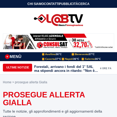
CHI SIAMO
CONTATTI
PUBBLICITÀ
CERCA
Avellino
36°C
Benevento
37°C
MENÙ
+
Caserta
37°C
Napoli
36°C
Salerno
36°C
Forestali, arrivano i fondi del 1° SAL
ULTIME NOTIZIE
4 ORE FA
ma stipendi ancora in ritardo: “Non è
più sostenibile”
Home
> prosegue allerta Gialla
PROSEGUE ALLERTA
GIALLA
Tutte le notizie, gli approfondimenti e gli aggiornamenti della
sezione.