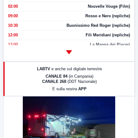
02:00
Nouvelle Vouge (Film)
09:00
Rosso e Nero (repliche)
10:30
Buonissimo Red Roger (repliche)
12:00
Fili Meridiani (repliche)
13:00
La Mappa dei Piaceri
14:00
LabNews
17:00
LabNews (replica)
LABTV
e anche sul digitale terrestre
18:30
Di Faccia e di Profilo (repliche)
CANALE 84
(in Campania)
CANALE 268
(DDT Nazionale)
19:30
LabNews (Diretta)
E sulla nostra
APP
21:00
Free Sport
23:00
LabNews (replica)