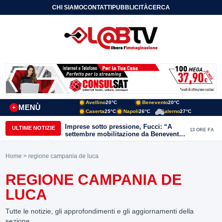
CHI SIAMO
CONTATTI
PUBBLICITÀ
CERCA
Avellino
20°C
Benevento
20°C
MENÙ
+
Caserta
25°C
Napoli
26°C
Salerno
27°C
Imprese sotto pressione, Fucci: “A
ULTIME NOTIZIE
13 ORE FA
settembre mobilitazione da Benevento
e Avellino”
Home
> regione campania de luca
REGIONE CAMPANIA DE
LUCA
Tutte le notizie, gli approfondimenti e gli aggiornamenti della
sezione.