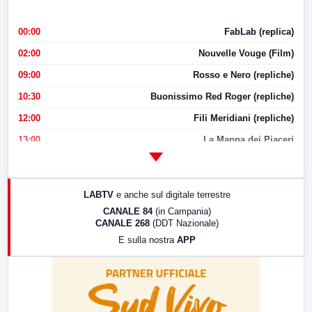
00:00
FabLab (replica)
02:00
Nouvelle Vouge (Film)
09:00
Rosso e Nero (repliche)
10:30
Buonissimo Red Roger (repliche)
12:00
Fili Meridiani (repliche)
13:00
La Mappa dei Piaceri
14:00
LabNews
17:00
LabNews (replica)
LABTV
e anche sul digitale terrestre
18:30
Di Faccia e di Profilo (repliche)
CANALE 84
(in Campania)
CANALE 268
(DDT Nazionale)
19:30
LabNews (Diretta)
E sulla nostra
APP
21:00
Free Sport
23:00
LabNews (replica)