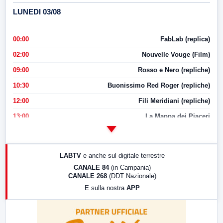
LUNEDI 03/08
00:00
FabLab (replica)
02:00
Nouvelle Vouge (Film)
09:00
Rosso e Nero (repliche)
10:30
Buonissimo Red Roger (repliche)
12:00
Fili Meridiani (repliche)
13:00
La Mappa dei Piaceri
14:00
LabNews
17:00
LabNews (replica)
LABTV
e anche sul digitale terrestre
18:30
Di Faccia e di Profilo (repliche)
CANALE 84
(in Campania)
CANALE 268
(DDT Nazionale)
19:30
LabNews (Diretta)
E sulla nostra
APP
21:00
Free Sport
23:00
LabNews (replica)