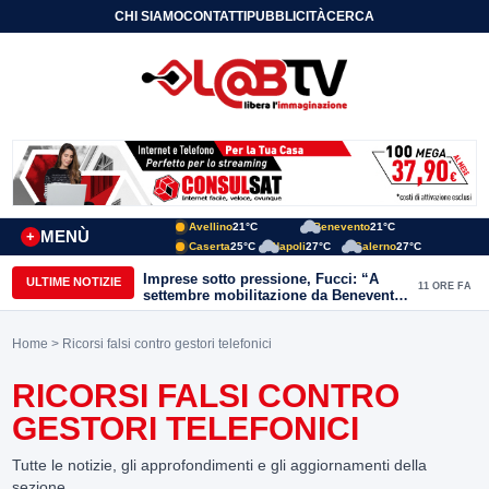
CHI SIAMO
CONTATTI
PUBBLICITÀ
CERCA
Avellino
21°C
Benevento
21°C
MENÙ
+
Caserta
25°C
Napoli
27°C
Salerno
27°C
Imprese sotto pressione, Fucci: “A
ULTIME NOTIZIE
11 ORE FA
settembre mobilitazione da Benevento
e Avellino”
Home
> Ricorsi falsi contro gestori telefonici
RICORSI FALSI CONTRO
GESTORI TELEFONICI
Tutte le notizie, gli approfondimenti e gli aggiornamenti della
sezione.