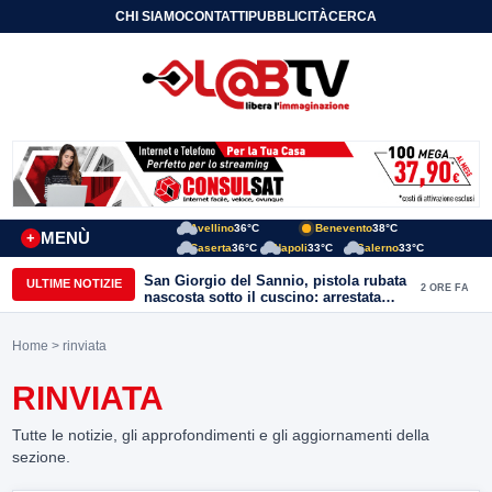
CHI SIAMO
CONTATTI
PUBBLICITÀ
CERCA
Avellino
36°C
Benevento
38°C
MENÙ
+
Caserta
36°C
Napoli
33°C
Salerno
33°C
San Giorgio del Sannio, pistola rubata
ULTIME NOTIZIE
2 ORE FA
nascosta sotto il cuscino: arrestata
51enne
Home
> rinviata
RINVIATA
Tutte le notizie, gli approfondimenti e gli aggiornamenti della
sezione.