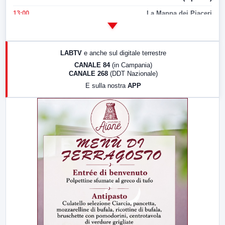
13:00
La Mappa dei Piaceri
14:00
LabNews
17:00
LabNews (replica)
LABTV
e anche sul digitale terrestre
18:30
Di Faccia e di Profilo (repliche)
CANALE 84
(in Campania)
CANALE 268
(DDT Nazionale)
19:30
LabNews (Diretta)
E sulla nostra
APP
21:00
Free Sport
23:00
LabNews (replica)