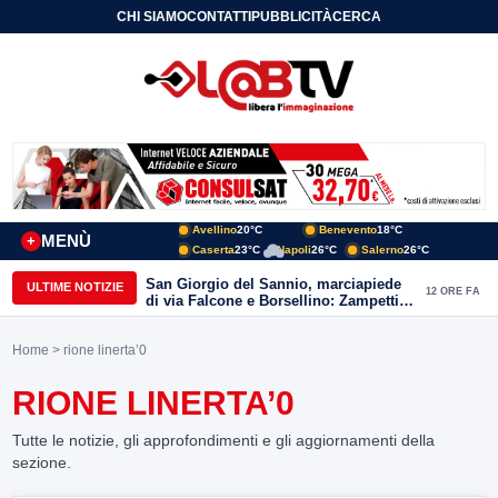
CHI SIAMO
CONTATTI
PUBBLICITÀ
CERCA
Avellino
20°C
Benevento
18°C
MENÙ
+
Caserta
23°C
Napoli
26°C
Salerno
26°C
San Giorgio del Sannio, marciapiede
ULTIME NOTIZIE
12 ORE FA
di via Falcone e Borsellino: Zampetti e
Lombardi replicano alle polemiche
Home
> rione linerta’0
RIONE LINERTA’0
Tutte le notizie, gli approfondimenti e gli aggiornamenti della
sezione.