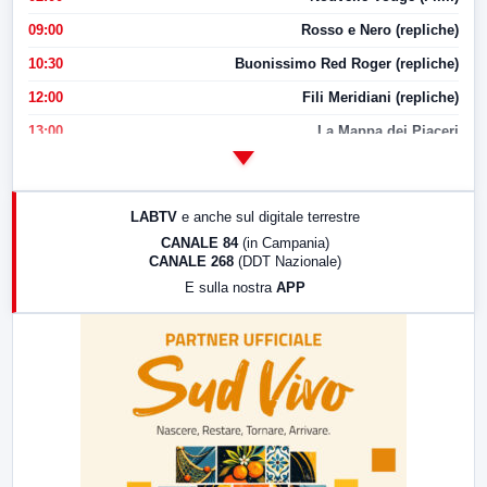
09:00
Rosso e Nero (repliche)
10:30
Buonissimo Red Roger (repliche)
12:00
Fili Meridiani (repliche)
13:00
La Mappa dei Piaceri
14:00
LabNews
17:00
LabNews (replica)
LABTV
e anche sul digitale terrestre
18:30
Di Faccia e di Profilo (repliche)
CANALE 84
(in Campania)
CANALE 268
(DDT Nazionale)
19:30
LabNews (Diretta)
E sulla nostra
APP
21:00
Free Sport
23:00
LabNews (replica)