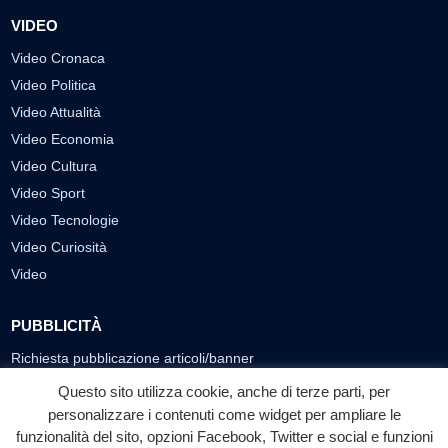
VIDEO
Video Cronaca
Video Politica
Video Attualità
Video Economia
Video Cultura
Video Sport
Video Tecnologie
Video Curiosità
Video
PUBBLICITÀ
Richiesta pubblicazione articoli/banner
Questo sito utilizza cookie, anche di terze parti, per
SEGUICI SUI SOCIAL
personalizzare i contenuti come widget per ampliare le
f
◎
▶
funzionalità del sito, opzioni Facebook, Twitter e social e funzioni