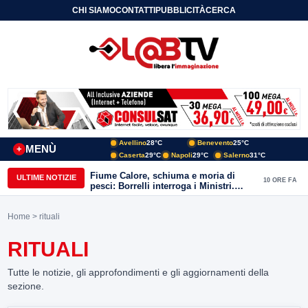
CHI SIAMO
CONTATTI
PUBBLICITÀ
CERCA
Avellino
28°C
Benevento
25°C
MENÙ
+
Caserta
29°C
Napoli
29°C
Salerno
31°C
Fiume Calore, schiuma e moria di
ULTIME NOTIZIE
10 ORE FA
pesci: Borrelli interroga i Ministri.
“Benevento paga l’assenza del
depuratore
Home
> rituali
RITUALI
Tutte le notizie, gli approfondimenti e gli aggiornamenti della
sezione.