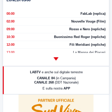
00:00
FabLab (replica)
02:00
Nouvelle Vouge (Film)
09:00
Rosso e Nero (repliche)
10:30
Buonissimo Red Roger (repliche)
12:00
Fili Meridiani (repliche)
13:00
La Mappa dei Piaceri
14:00
LabNews
17:00
LabNews (replica)
LABTV
e anche sul digitale terrestre
18:30
Di Faccia e di Profilo (repliche)
CANALE 84
(in Campania)
CANALE 268
(DDT Nazionale)
19:30
LabNews (Diretta)
E sulla nostra
APP
21:00
Free Sport
23:00
LabNews (replica)