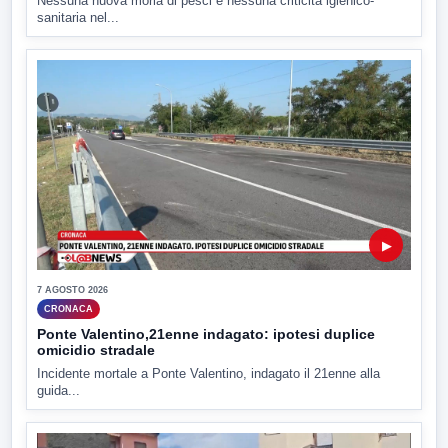
Nessuna nuova moria di pesci e nessuna criticità igienico-
sanitaria nel...
▶
7 AGOSTO 2026
CRONACA
Ponte Valentino,21enne indagato: ipotesi duplice
omicidio stradale
Incidente mortale a Ponte Valentino, indagato il 21enne alla
guida...