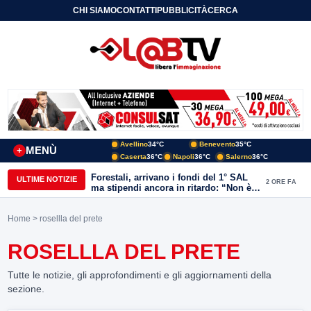
CHI SIAMO
CONTATTI
PUBBLICITÀ
CERCA
Avellino
34°C
Benevento
35°C
MENÙ
+
Caserta
36°C
Napoli
36°C
Salerno
36°C
Forestali, arrivano i fondi del 1° SAL
ULTIME NOTIZIE
2 ORE FA
ma stipendi ancora in ritardo: “Non è
più sostenibile”
Home
> rosellla del prete
ROSELLLA DEL PRETE
Tutte le notizie, gli approfondimenti e gli aggiornamenti della
sezione.