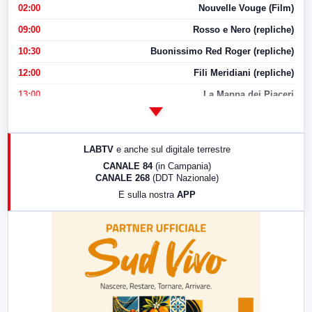
02:00
Nouvelle Vouge (Film)
09:00
Rosso e Nero (repliche)
10:30
Buonissimo Red Roger (repliche)
12:00
Fili Meridiani (repliche)
13:00
La Mappa dei Piaceri
14:00
LabNews
17:00
LabNews (replica)
LABTV
e anche sul digitale terrestre
18:30
Di Faccia e di Profilo (repliche)
CANALE 84
(in Campania)
CANALE 268
(DDT Nazionale)
19:30
LabNews (Diretta)
E sulla nostra
APP
21:00
Free Sport
23:00
LabNews (replica)