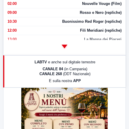
02:00
Nouvelle Vouge (Film)
09:00
Rosso e Nero (repliche)
10:30
Buonissimo Red Roger (repliche)
12:00
Fili Meridiani (repliche)
13:00
La Mappa dei Piaceri
14:00
LabNews
17:00
LabNews (replica)
LABTV
e anche sul digitale terrestre
18:30
Di Faccia e di Profilo (repliche)
CANALE 84
(in Campania)
CANALE 268
(DDT Nazionale)
19:30
LabNews (Diretta)
E sulla nostra
APP
21:00
Free Sport
23:00
LabNews (replica)