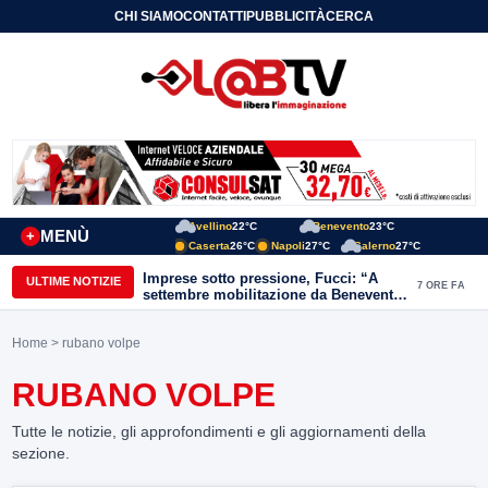
CHI SIAMO
CONTATTI
PUBBLICITÀ
CERCA
Avellino
22°C
Benevento
23°C
MENÙ
+
Caserta
26°C
Napoli
27°C
Salerno
27°C
Imprese sotto pressione, Fucci: “A
ULTIME NOTIZIE
7 ORE FA
settembre mobilitazione da Benevento
e Avellino”
Home
> rubano volpe
RUBANO VOLPE
Tutte le notizie, gli approfondimenti e gli aggiornamenti della
sezione.