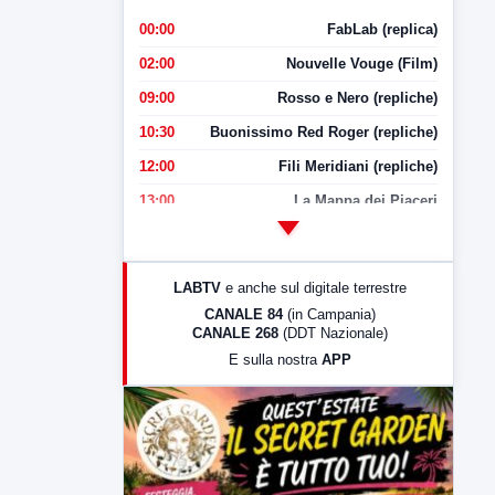
00:00
FabLab (replica)
02:00
Nouvelle Vouge (Film)
09:00
Rosso e Nero (repliche)
10:30
Buonissimo Red Roger (repliche)
12:00
Fili Meridiani (repliche)
13:00
La Mappa dei Piaceri
14:00
LabNews
17:00
LabNews (replica)
LABTV
e anche sul digitale terrestre
18:30
Di Faccia e di Profilo (repliche)
CANALE 84
(in Campania)
CANALE 268
(DDT Nazionale)
19:30
LabNews (Diretta)
E sulla nostra
APP
21:00
Free Sport
23:00
LabNews (replica)