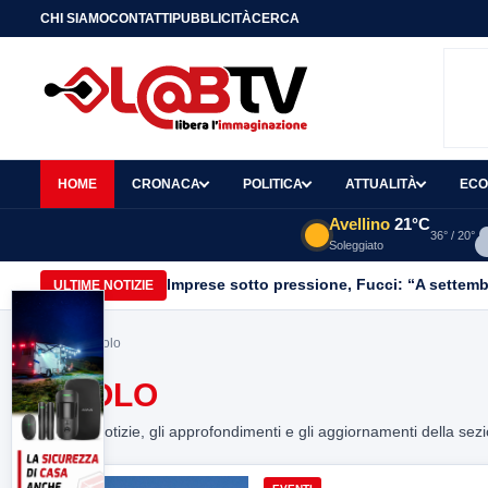
CHI SIAMO
CONTATTI
PUBBLICITÀ
CERCA
HOME
CRONACA
POLITICA
ATTUALITÀ
ECO
Avellino
21°C
36° / 20°
Soleggiato
Imprese sotto pressione, Fucci: “A settemb
ULTIME NOTIZIE
Home
> ruolo
RUOLO
Tutte le notizie, gli approfondimenti e gli aggiornamenti della sez