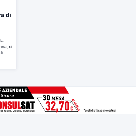
a di
la
nna, si
di