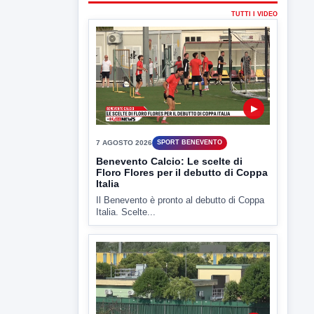
7 AGOSTO 2026
SPORT BENEVENTO
Benevento Calcio: Le scelte di
Floro Flores per il debutto di Coppa
Italia
Il Benevento è pronto al debutto di Coppa
Italia. Scelte...
▶
7 AGOSTO 2026
ATTUALITÀ
Miasmi e Calore, l'ASL parla
attraverso il Comune
Nessuna nuova moria di pesci e nessuna
criticità igienico-sanitaria nel...