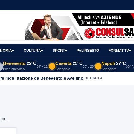
NOMIA
CULTURA
SPORT
PALINSESTO
FORMAT TV
Benevento
22°C
Caserta
25°C
Napoli
27°C
38° / 21°
35° / 25°
33° /
Poco nuvoloso
Soleggiato
Soleggiato
re mobilitazione da Benevento e Avellino”
10 ORE FA
ione.