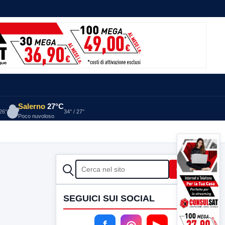
Salerno
27°C
 26°
34° / 27°
Poco nuvoloso
CERCA
Cerca
SEGUICI SUI SOCIAL
f
◎
▶