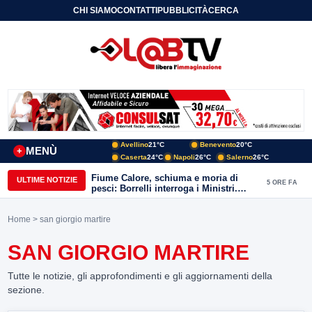
CHI SIAMO
CONTATTI
PUBBLICITÀ
CERCA
Avellino
21°C
Benevento
20°C
MENÙ
+
Caserta
24°C
Napoli
26°C
Salerno
26°C
Fiume Calore, schiuma e moria di
ULTIME NOTIZIE
5 ORE FA
pesci: Borrelli interroga i Ministri.
“Benevento paga l’assenza del
depuratore
Home
> san giorgio martire
SAN GIORGIO MARTIRE
Tutte le notizie, gli approfondimenti e gli aggiornamenti della
sezione.