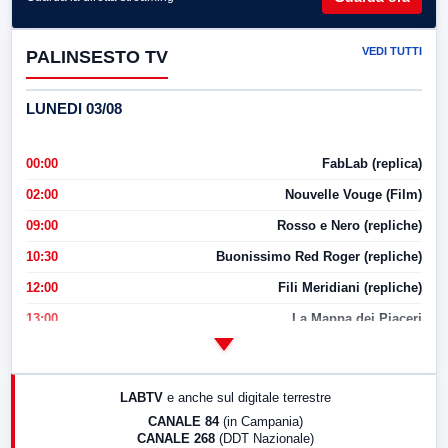
VEDI TUTTI
PALINSESTO TV
LUNEDI 03/08
00:00
FabLab (replica)
02:00
Nouvelle Vouge (Film)
09:00
Rosso e Nero (repliche)
10:30
Buonissimo Red Roger (repliche)
12:00
Fili Meridiani (repliche)
13:00
La Mappa dei Piaceri
14:00
LabNews
17:00
LabNews (replica)
LABTV
e anche sul digitale terrestre
18:30
Di Faccia e di Profilo (repliche)
CANALE 84
(in Campania)
CANALE 268
(DDT Nazionale)
19:30
LabNews (Diretta)