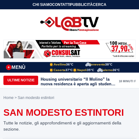
CHI SIAMO
CONTATTI
PUBBLICITÀ
CERCA
Avellino
36°C
Benevento
38°C
MENÙ
+
Caserta
37°C
Napoli
35°C
Salerno
36°C
Housing universitario “Il Molino” la
ULTIME NOTIZIE
18 MINUTI FA
nuova residenza è aperta agli studenti
del Conservatorio “Nicola Sala” e
dell’Unisannio
Home
> San modesto estintori
SAN MODESTO ESTINTORI
Tutte le notizie, gli approfondimenti e gli aggiornamenti della
sezione.