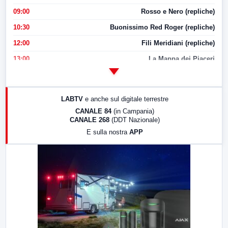
09:00
Rosso e Nero (repliche)
10:30
Buonissimo Red Roger (repliche)
12:00
Fili Meridiani (repliche)
13:00
La Mappa dei Piaceri
14:00
LabNews
17:00
LabNews (replica)
LABTV
e anche sul digitale terrestre
18:30
Di Faccia e di Profilo (repliche)
CANALE 84
(in Campania)
CANALE 268
(DDT Nazionale)
19:30
LabNews (Diretta)
E sulla nostra
APP
21:00
Free Sport
23:00
LabNews (replica)