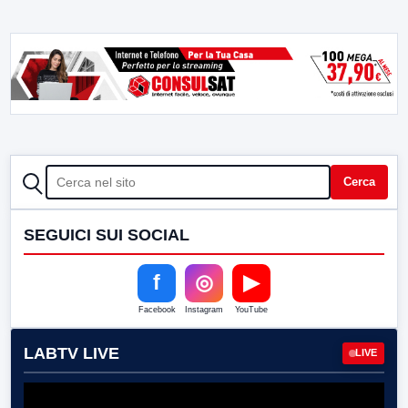
CERCA
Cerca
SEGUICI SUI SOCIAL
f
◎
▶
Facebook
Instagram
YouTube
LABTV LIVE
LIVE