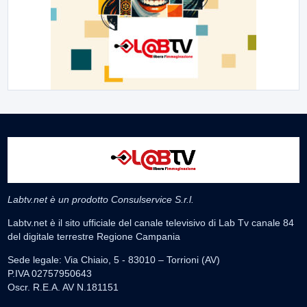
Labtv.net è un prodotto Consulservice S.r.l.
Labtv.net è il sito ufficiale del canale televisivo di Lab Tv canale 84
del digitale terrestre Regione Campania
Sede legale: Via Chiaio, 5 - 83010 – Torrioni (AV)
P.IVA 02757950643
Oscr. R.E.A. AV N.181151