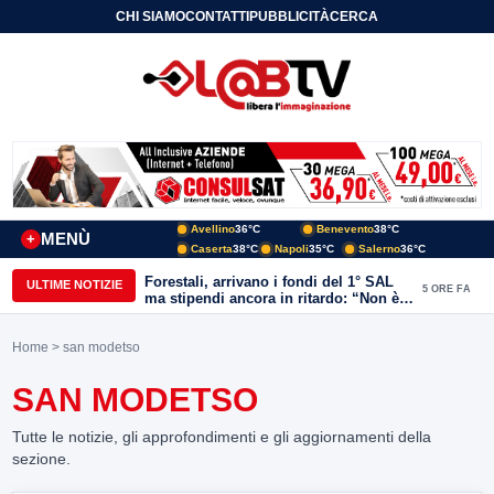
CHI SIAMO
CONTATTI
PUBBLICITÀ
CERCA
Avellino
36°C
Benevento
38°C
MENÙ
+
Caserta
38°C
Napoli
35°C
Salerno
36°C
Forestali, arrivano i fondi del 1° SAL
ULTIME NOTIZIE
5 ORE FA
ma stipendi ancora in ritardo: “Non è
più sostenibile”
Home
> san modetso
SAN MODETSO
Tutte le notizie, gli approfondimenti e gli aggiornamenti della
sezione.