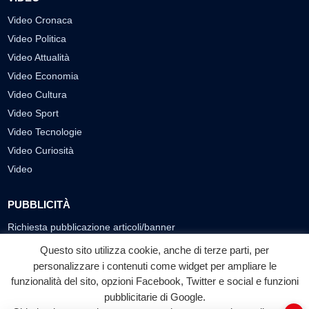
Video Cronaca
Video Politica
Video Attualità
Video Economia
Video Cultura
Video Sport
Video Tecnologie
Video Curiosità
Video
PUBBLICITÀ
Richiesta pubblicazione articoli/banner
Questo sito utilizza cookie, anche di terze parti, per
SEGUICI SUI SOCIAL
personalizzare i contenuti come widget per ampliare le
funzionalità del sito, opzioni Facebook, Twitter e social e funzioni
f
◎
▶
pubblicitarie di Google.
Facebook
Instagram
YouTube