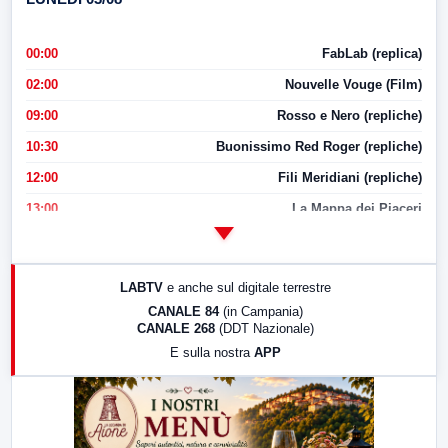
00:00
FabLab (replica)
02:00
Nouvelle Vouge (Film)
09:00
Rosso e Nero (repliche)
10:30
Buonissimo Red Roger (repliche)
12:00
Fili Meridiani (repliche)
13:00
La Mappa dei Piaceri
14:00
LabNews
17:00
LabNews (replica)
LABTV
e anche sul digitale terrestre
18:30
Di Faccia e di Profilo (repliche)
CANALE 84
(in Campania)
CANALE 268
(DDT Nazionale)
19:30
LabNews (Diretta)
E sulla nostra
APP
21:00
Free Sport
23:00
LabNews (replica)