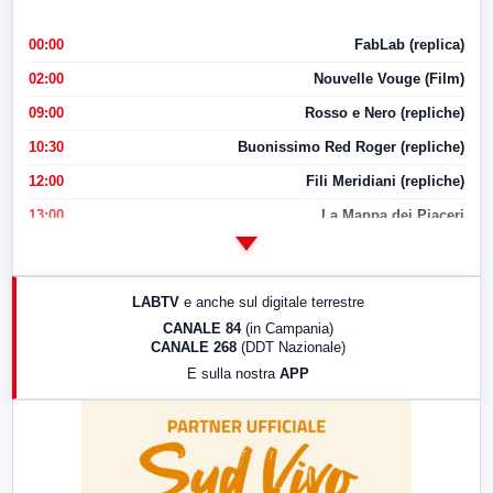
00:00
FabLab (replica)
02:00
Nouvelle Vouge (Film)
09:00
Rosso e Nero (repliche)
10:30
Buonissimo Red Roger (repliche)
12:00
Fili Meridiani (repliche)
13:00
La Mappa dei Piaceri
14:00
LabNews
17:00
LabNews (replica)
LABTV
e anche sul digitale terrestre
18:30
Di Faccia e di Profilo (repliche)
CANALE 84
(in Campania)
CANALE 268
(DDT Nazionale)
19:30
LabNews (Diretta)
E sulla nostra
APP
21:00
Free Sport
23:00
LabNews (replica)