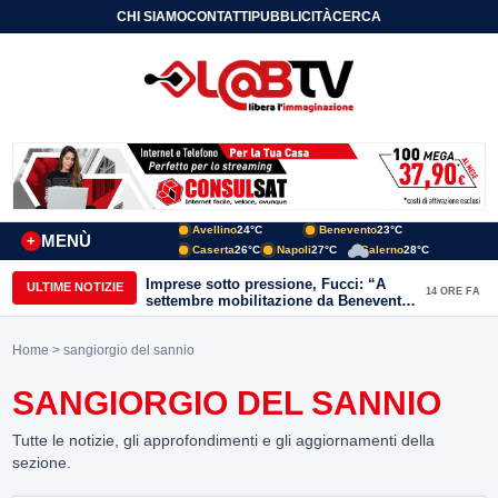
CHI SIAMO
CONTATTI
PUBBLICITÀ
CERCA
Avellino
24°C
Benevento
23°C
MENÙ
+
Caserta
26°C
Napoli
27°C
Salerno
28°C
Imprese sotto pressione, Fucci: “A
ULTIME NOTIZIE
14 ORE FA
settembre mobilitazione da Benevento
e Avellino”
Home
> sangiorgio del sannio
SANGIORGIO DEL SANNIO
Tutte le notizie, gli approfondimenti e gli aggiornamenti della
sezione.