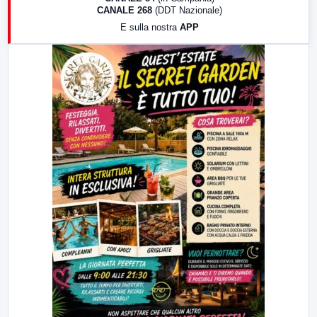
CANALE 268
(DDT Nazionale)
19:30
LabNews (Diretta)
E sulla nostra
APP
21:00
Free Sport
23:00
LabNews (replica)