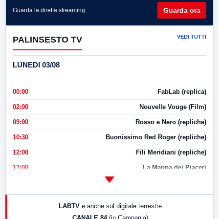
Guarda ora
Guarda la diretta streaming
VEDI TUTTI
PALINSESTO TV
LUNEDI 03/08
00:00
FabLab (replica)
02:00
Nouvelle Vouge (Film)
09:00
Rosso e Nero (repliche)
10:30
Buonissimo Red Roger (repliche)
12:00
Fili Meridiani (repliche)
13:00
La Mappa dei Piaceri
14:00
LabNews
17:00
LabNews (replica)
LABTV
e anche sul digitale terrestre
18:30
Di Faccia e di Profilo (repliche)
CANALE 84
(in Campania)