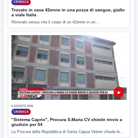
CRONACA
Trovato in casa 42enne in una pozza di sangue, giallo
a viale Italia
Ritrovato senza vita il corpo di un 42enne in un...
▶
6 AGOSTO 2026
CRONACA
"Sistema Caprio", Procura S.Maria CV chiede rinvio a
giudizio per 54
La Procura della Repubblica di Santa Capua Vetere chiude le...