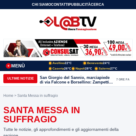
CHI SIAMO
CONTATTI
PUBBLICITÀ
CERCA
Avellino
22°C
Benevento
24°C
MENÙ
+
Caserta
26°C
Napoli
28°C
Salerno
27°C
San Giorgio del Sannio, marciapiede
ULTIME NOTIZIE
7 ORE FA
di via Falcone e Borsellino: Zampetti e
Lombardi replicano alle polemiche
Home
> Santa Messa in suffragio
SANTA MESSA IN
SUFFRAGIO
Tutte le notizie, gli approfondimenti e gli aggiornamenti della
sezione.