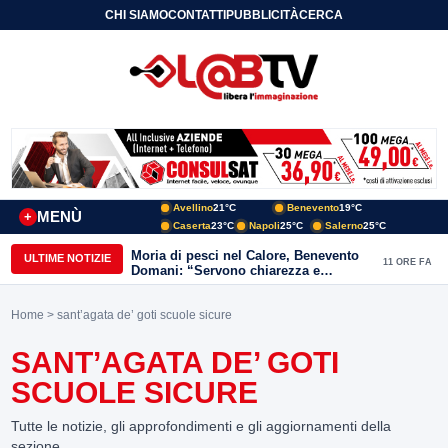
CHI SIAMO
CONTATTI
PUBBLICITÀ
CERCA
Avellino
21°C
Benevento
19°C
MENÙ
+
Caserta
23°C
Napoli
25°C
Salerno
25°C
Moria di pesci nel Calore, Benevento
ULTIME NOTIZIE
11 ORE FA
Domani: “Servono chiarezza e
approfondimenti sulla gestione
ambientale”
Home
> sant’agata de’ goti scuole sicure
SANT’AGATA DE’ GOTI
SCUOLE SICURE
Tutte le notizie, gli approfondimenti e gli aggiornamenti della
sezione.