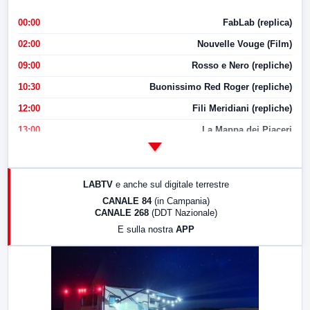
00:00
FabLab (replica)
02:00
Nouvelle Vouge (Film)
09:00
Rosso e Nero (repliche)
10:30
Buonissimo Red Roger (repliche)
12:00
Fili Meridiani (repliche)
13:00
La Mappa dei Piaceri
14:00
LabNews
17:00
LabNews (replica)
LABTV
e anche sul digitale terrestre
18:30
Di Faccia e di Profilo (repliche)
CANALE 84
(in Campania)
CANALE 268
(DDT Nazionale)
19:30
LabNews (Diretta)
E sulla nostra
APP
21:00
Free Sport
23:00
LabNews (replica)