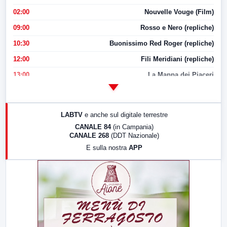
02:00
Nouvelle Vouge (Film)
09:00
Rosso e Nero (repliche)
10:30
Buonissimo Red Roger (repliche)
12:00
Fili Meridiani (repliche)
13:00
La Mappa dei Piaceri
14:00
LabNews
17:00
LabNews (replica)
LABTV
e anche sul digitale terrestre
18:30
Di Faccia e di Profilo (repliche)
CANALE 84
(in Campania)
CANALE 268
(DDT Nazionale)
19:30
LabNews (Diretta)
E sulla nostra
APP
21:00
Free Sport
23:00
LabNews (replica)