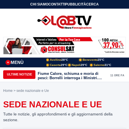
CHI SIAMO
CONTATTI
PUBBLICITÀ
CERCA
Avellino
28°C
Benevento
25°C
MENÙ
+
Caserta
29°C
Napoli
29°C
Salerno
31°C
Fiume Calore, schiuma e moria di
ULTIME NOTIZIE
11 ORE FA
pesci: Borrelli interroga i Ministri.
“Benevento paga l’assenza del
depuratore
Home
> sede nazionale e Ue
SEDE NAZIONALE E UE
Tutte le notizie, gli approfondimenti e gli aggiornamenti della
sezione.