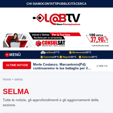
CHI SIAMO
CONTATTI
PUBBLICITÀ
CERCA
Avellino
27°C
Benevento
29°C
MENÙ
+
Caserta
29°C
Napoli
30°C
Salerno
30°C
Morte Costanzo, Marcantonio(Pd):
ULTIME NOTIZIE
2 ORE FA
continueremo le tue battaglie per il
Sannio
Home
> selma
SELMA
Tutte le notizie, gli approfondimenti e gli aggiornamenti della
sezione.