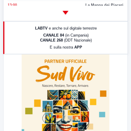
13:00
La Mappa dei Piaceri
14:00
LabNews
17:00
LabNews (replica)
LABTV
e anche sul digitale terrestre
18:30
Di Faccia e di Profilo (repliche)
CANALE 84
(in Campania)
CANALE 268
(DDT Nazionale)
19:30
LabNews (Diretta)
E sulla nostra
APP
21:00
Free Sport
23:00
LabNews (replica)