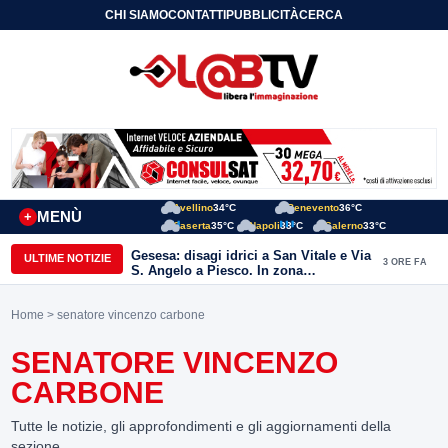
CHI SIAMO
CONTATTI
PUBBLICITÀ
CERCA
Avellino
34°C
Benevento
36°C
MENÙ
+
Caserta
35°C
Napoli
33°C
Salerno
33°C
Gesesa: disagi idrici a San Vitale e Via
ULTIME NOTIZIE
3 ORE FA
S. Angelo a Piesco. In zona
posizionata l’autobotte
Home
> senatore vincenzo carbone
SENATORE VINCENZO
CARBONE
Tutte le notizie, gli approfondimenti e gli aggiornamenti della
sezione.