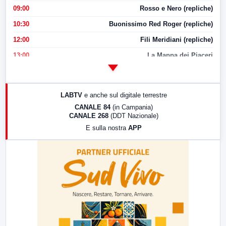
09:00
Rosso e Nero (repliche)
10:30
Buonissimo Red Roger (repliche)
12:00
Fili Meridiani (repliche)
13:00
La Mappa dei Piaceri
14:00
LabNews
17:00
LabNews (replica)
LABTV
e anche sul digitale terrestre
18:30
Di Faccia e di Profilo (repliche)
CANALE 84
(in Campania)
CANALE 268
(DDT Nazionale)
19:30
LabNews (Diretta)
E sulla nostra
APP
21:00
Free Sport
23:00
LabNews (replica)