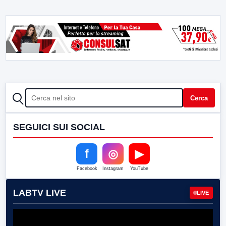
CERCA
Cerca
SEGUICI SUI SOCIAL
f
◎
▶
Facebook
Instagram
YouTube
LABTV LIVE
LIVE