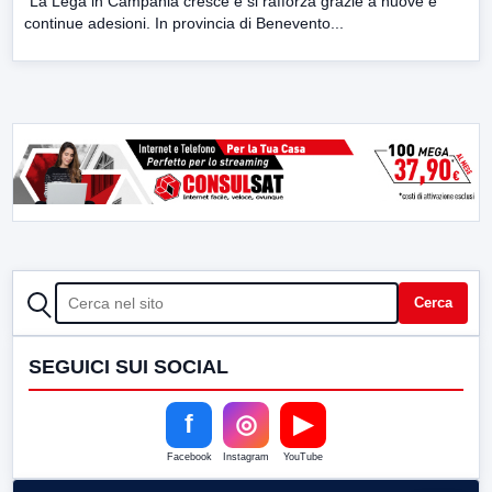
“La Lega in Campania cresce e si rafforza grazie a nuove e
continue adesioni. In provincia di Benevento...
CERCA
Cerca
SEGUICI SUI SOCIAL
f
◎
▶
Facebook
Instagram
YouTube