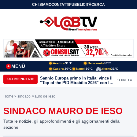
CHI SIAMO
CONTATTI
PUBBLICITÀ
CERCA
Avellino
31°C
Benevento
30°C
MENÙ
+
Caserta
30°C
Napoli
30°C
Salerno
31°C
Sannio Europa primo in Italia: vince il
ULTIME NOTIZIE
14 ORE FA
“Top of the PID Mirabilia 2026” con la
realtà virtuale nei musei del Sannio
Home
> sindaco Mauro de Ieso
SINDACO MAURO DE IESO
Tutte le notizie, gli approfondimenti e gli aggiornamenti della
sezione.