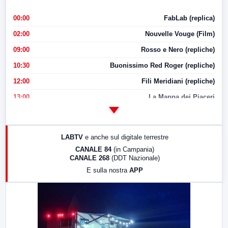
00:00
FabLab (replica)
02:00
Nouvelle Vouge (Film)
09:00
Rosso e Nero (repliche)
10:30
Buonissimo Red Roger (repliche)
12:00
Fili Meridiani (repliche)
13:00
La Mappa dei Piaceri
14:00
LabNews
17:00
LabNews (replica)
LABTV
e anche sul digitale terrestre
18:30
Di Faccia e di Profilo (repliche)
CANALE 84
(in Campania)
CANALE 268
(DDT Nazionale)
19:30
LabNews (Diretta)
E sulla nostra
APP
21:00
Free Sport
23:00
LabNews (replica)