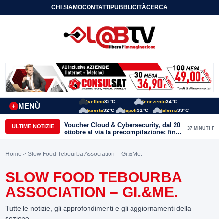
CHI SIAMO
CONTATTI
PUBBLICITÀ
CERCA
Avellino
32°C
Benevento
34°C
MENÙ
+
Caserta
32°C
Napoli
31°C
Salerno
33°C
Voucher Cloud & Cybersecurity, dal 20
ULTIME NOTIZIE
37 MINUTI FA
ottobre al via la precompilazione: fino
a 20mila euro a fondo perduto per
imprese e professionisti
Home
> Slow Food Tebourba Association – Gi.&Me.
SLOW FOOD TEBOURBA
ASSOCIATION – GI.&ME.
Tutte le notizie, gli approfondimenti e gli aggiornamenti della
sezione.