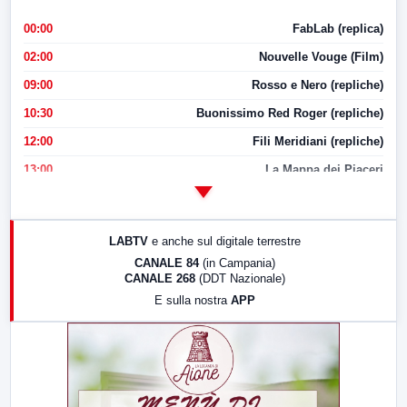
00:00
FabLab (replica)
02:00
Nouvelle Vouge (Film)
09:00
Rosso e Nero (repliche)
10:30
Buonissimo Red Roger (repliche)
12:00
Fili Meridiani (repliche)
13:00
La Mappa dei Piaceri
14:00
LabNews
17:00
LabNews (replica)
LABTV
e anche sul digitale terrestre
18:30
Di Faccia e di Profilo (repliche)
CANALE 84
(in Campania)
CANALE 268
(DDT Nazionale)
19:30
LabNews (Diretta)
E sulla nostra
APP
21:00
Free Sport
23:00
LabNews (replica)