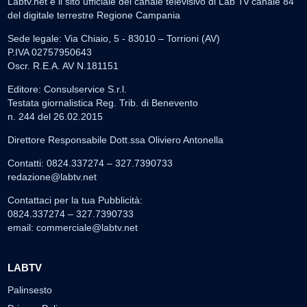
Labtv.net è il sito ufficiale del canale televisivo di Lab Tv canale 84
del digitale terrestre Regione Campania
Sede legale: Via Chiaio, 5 - 83010 – Torrioni (AV)
P.IVA 02757950643
Oscr. R.E.A. AV N.181151
Editore: Consulservice S.r.l.
Testata giornalistica Reg. Trib. di Benevento
n. 244 del 26.02.2015
Direttore Responsabile Dott.ssa Oliviero Antonella
Contatti: 0824.337274 – 327.7390733
redazione@labtv.net
Contattaci per la tua Pubblicità:
0824.337274 – 327.7390733
email:
commerciale@labtv.net
LABTV
Palinsesto