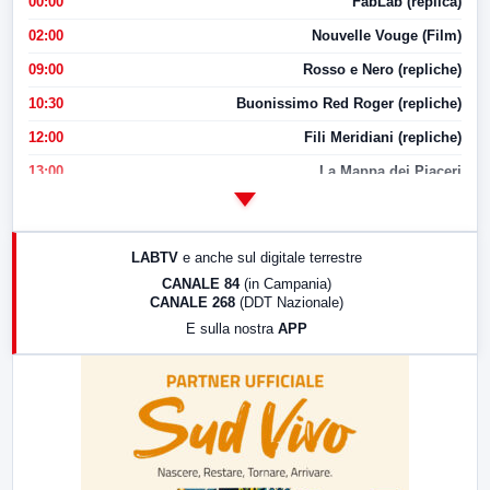
00:00
FabLab (replica)
02:00
Nouvelle Vouge (Film)
09:00
Rosso e Nero (repliche)
10:30
Buonissimo Red Roger (repliche)
12:00
Fili Meridiani (repliche)
13:00
La Mappa dei Piaceri
14:00
LabNews
17:00
LabNews (replica)
LABTV
e anche sul digitale terrestre
18:30
Di Faccia e di Profilo (repliche)
CANALE 84
(in Campania)
CANALE 268
(DDT Nazionale)
19:30
LabNews (Diretta)
E sulla nostra
APP
21:00
Free Sport
23:00
LabNews (replica)