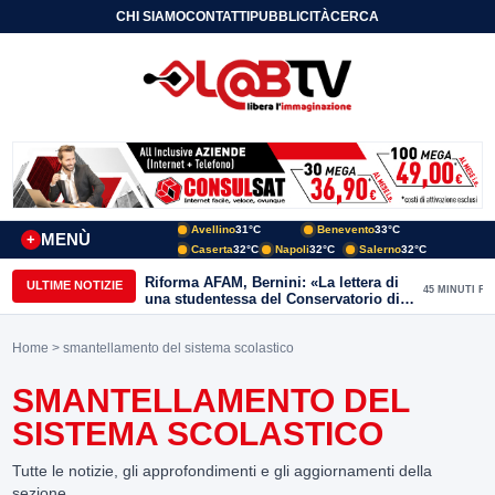
CHI SIAMO
CONTATTI
PUBBLICITÀ
CERCA
Avellino
31°C
Benevento
33°C
MENÙ
+
Caserta
32°C
Napoli
32°C
Salerno
32°C
Riforma AFAM, Bernini: «La lettera di
ULTIME NOTIZIE
45 MINUTI FA
una studentessa del Conservatorio di
Benevento racconta il valore di questa
riforma»
Home
> smantellamento del sistema scolastico
SMANTELLAMENTO DEL
SISTEMA SCOLASTICO
Tutte le notizie, gli approfondimenti e gli aggiornamenti della
sezione.