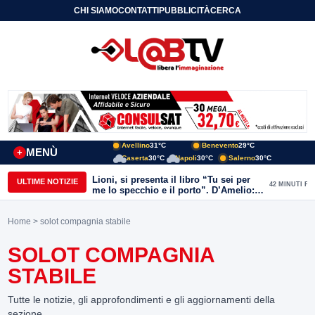
CHI SIAMO
CONTATTI
PUBBLICITÀ
CERCA
Avellino
31°C
Benevento
29°C
MENÙ
+
Caserta
30°C
Napoli
30°C
Salerno
30°C
Lioni, si presenta il libro “Tu sei per
ULTIME NOTIZIE
42 MINUTI FA
me lo specchio e il porto”. D’Amelio:
“Gettiamo un seme d’impegno futuro
per tante e tanti”
Home
> solot compagnia stabile
SOLOT COMPAGNIA
STABILE
Tutte le notizie, gli approfondimenti e gli aggiornamenti della
sezione.