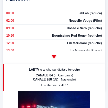
00:00
FabLab (replica)
02:00
Nouvelle Vouge (Film)
09:00
Rosso e Nero (repliche)
10:30
Buonissimo Red Roger (repliche)
12:00
Fili Meridiani (repliche)
13:00
La Mappa dei Piaceri
14:00
LabNews
17:00
LabNews (replica)
LABTV
e anche sul digitale terrestre
18:30
Di Faccia e di Profilo (repliche)
CANALE 84
(in Campania)
CANALE 268
(DDT Nazionale)
19:30
LabNews (Diretta)
E sulla nostra
APP
21:00
Free Sport
23:00
LabNews (replica)