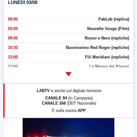
LUNEDI 03/08
00:00
FabLab (replica)
02:00
Nouvelle Vouge (Film)
09:00
Rosso e Nero (repliche)
10:30
Buonissimo Red Roger (repliche)
12:00
Fili Meridiani (repliche)
13:00
La Mappa dei Piaceri
14:00
LabNews
17:00
LabNews (replica)
LABTV
e anche sul digitale terrestre
18:30
Di Faccia e di Profilo (repliche)
CANALE 84
(in Campania)
CANALE 268
(DDT Nazionale)
19:30
LabNews (Diretta)
E sulla nostra
APP
21:00
Free Sport
23:00
LabNews (replica)