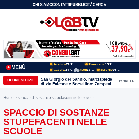
CHI SIAMO
CONTATTI
PUBBLICITÀ
CERCA
Avellino
20°C
Benevento
19°C
MENÙ
+
Caserta
24°C
Napoli
27°C
Salerno
26°C
San Giorgio del Sannio, marciapiede
ULTIME NOTIZIE
12 ORE FA
di via Falcone e Borsellino: Zampetti e
Lombardi replicano alle polemiche
Home
> spaccio di sostanze stupefacenti nelle scuole
SPACCIO DI SOSTANZE
STUPEFACENTI NELLE
SCUOLE