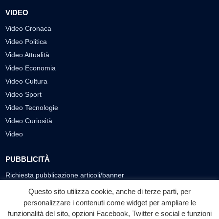
VIDEO
Video Cronaca
Video Politica
Video Attualità
Video Economia
Video Cultura
Video Sport
Video Tecnologie
Video Curiosità
Video
PUBBLICITÀ
Richiesta pubblicazione articoli/banner
Questo sito utilizza cookie, anche di terze parti, per
SEGUICI SUI SOCIAL
personalizzare i contenuti come widget per ampliare le
funzionalità del sito, opzioni Facebook, Twitter e social e funzioni
f
◎
▶