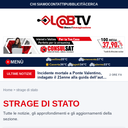
CHI SIAMO
CONTATTI
PUBBLICITÀ
CERCA
Avellino
35°C
Benevento
37°C
MENÙ
+
Caserta
36°C
Napoli
34°C
Salerno
33°C
Incidente mortale a Ponte Valentino,
ULTIME NOTIZIE
2 ORE FA
indagato il 21enne alla guida dell’auto:
ipotesi di duplice omicidio stradale
Home
> strage di stato
STRAGE DI STATO
Tutte le notizie, gli approfondimenti e gli aggiornamenti della
sezione.