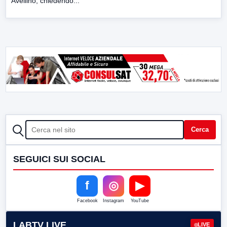
Avellino, chiedendo...
CERCA
Cerca
SEGUICI SUI SOCIAL
f
◎
▶
Facebook
Instagram
YouTube
LABTV LIVE
LIVE