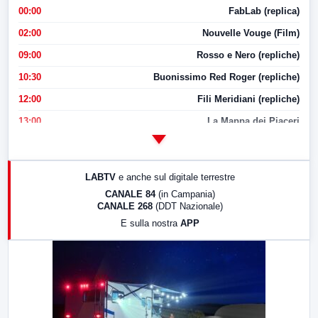
00:00
FabLab (replica)
02:00
Nouvelle Vouge (Film)
09:00
Rosso e Nero (repliche)
10:30
Buonissimo Red Roger (repliche)
12:00
Fili Meridiani (repliche)
13:00
La Mappa dei Piaceri
14:00
LabNews
17:00
LabNews (replica)
LABTV
e anche sul digitale terrestre
18:30
Di Faccia e di Profilo (repliche)
CANALE 84
(in Campania)
CANALE 268
(DDT Nazionale)
19:30
LabNews (Diretta)
E sulla nostra
APP
21:00
Free Sport
23:00
LabNews (replica)